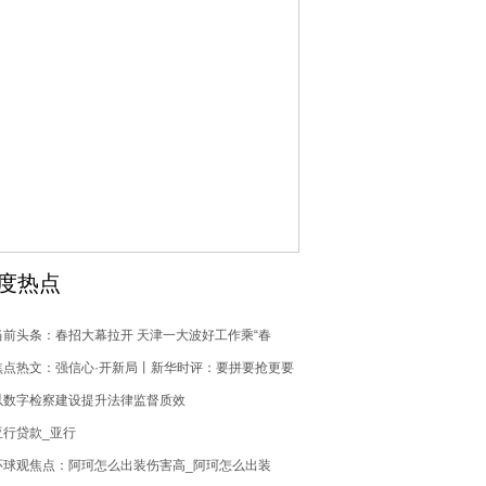
度热点
当前头条：春招大幕拉开 天津一大波好工作乘“春
风”云上而来
焦点热文：强信心·开新局丨新华时评：要拼要抢更要
实
以数字检察建设提升法律监督质效
亚行贷款_亚行
环球观焦点：阿珂怎么出装伤害高_阿珂怎么出装