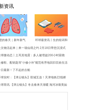
新资讯
进的春天｜新年新气
环球最资讯丨生的组词和
，“购物车”里满当当！
成语_生的组词
让文物活起来｜来一场仙境之约 2月18日带您沉浸式
体验《桃源仙境》
全球微动态丨土耳其地震：多人被埋超200小时获救
生命奇迹还在继续
让修鞋、配钥匙等“小修小补”规范有序地回归百姓生活
今日最新！了不起的古船
环球实时：【津云镜头】双城互连！天津地铁Z2线桥
梁工程进入全面架梁施工阶段
全球简讯:【津云镜头】冬去春来天渐暖 海河冰裂美如
画