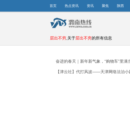
首页
热点资讯
资讯
聚焦
陕西
层出不穷
,关于
层出不穷
的所有信息
奋进的春天｜新年新气象，“购物车”里满
【津云社】代打风波——天津网络法治小