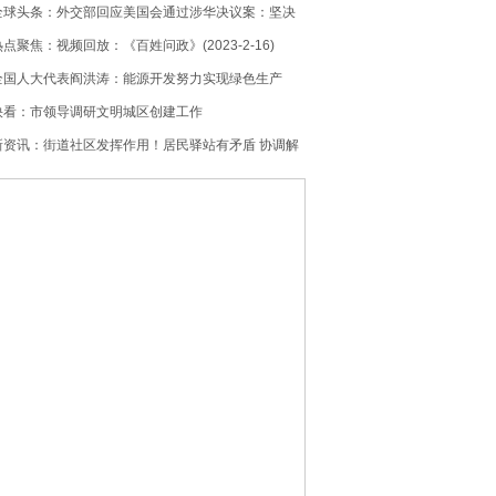
全球头条：外交部回应美国会通过涉华决议案：坚决
反对
热点聚焦：视频回放：《百姓问政》(2023-2-16)
全国人大代表阎洪涛：能源开发努力实现绿色生产
快看：市领导调研文明城区创建工作
新资讯：街道社区发挥作用！居民驿站有矛盾 协调解
决