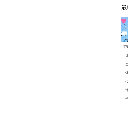
最
奋
象