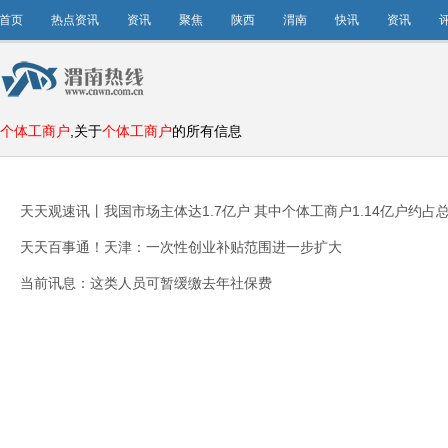
首页
热点资讯
资讯
聚焦
陕西
渭南
快讯
资讯
个体工商户
,关于
个体工商户
的所有信息
天天观速讯丨我国市场主体达1.7亿户 其中个体工商户1.14亿户约占
天天百事通！天津：一次性创业补贴范围进一步扩大
当前讯息：这类人员可暂缓缴去年社保费