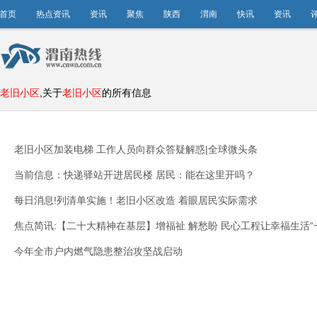
首页
热点资讯
资讯
聚焦
陕西
渭南
快讯
资讯
老旧小区
,关于
老旧小区
的所有信息
老旧小区加装电梯 工作人员向群众答疑解惑|全球微头条
当前信息：快递驿站开进居民楼 居民：能在这里开吗？
每日消息!列清单实施！老旧小区改造 着眼居民实际需求
焦点简讯:【二十大精神在基层】增福祉 解愁盼 民心工程让幸福生活“
今年全市户内燃气隐患整治攻坚战启动