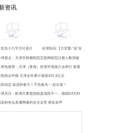
新资讯
展党员十六字方针是什
全球快讯:【大宏图·“县”在
（入党分为哪五个阶
启航】江西南昌县：装配
全球观点：天津市肿瘤医院互联网医院注册人数突破
段）
建筑“智”造新高度 数字农
场“慧”就新图景
52万 一站式预约服务让患者少跑路
世界热推荐：天津（香港）投资环境推介会举行 签署
超150亿元合作项目
聚焦助企纾困 天津去年累计退税455.4亿元
当前动态:奋进的春天丨不负春光 一起出发！
全球关注：欧洲主要股指收盘涨跌不一，德国DAX30
数跌0.01%
因染粉色头发遭网暴的女生去世 师友发声