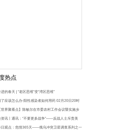
度热点
奋进的春天 | “老区思维”变“湾区思维”
阳了应该怎么办-阳性感染者如何用药 02月20日20时
四川资阳疫情数据
【世界聚看点】陈敏尔在市委农村工作会议暨实施乡
村振兴全面推进行动部署会议上强调 深入贯彻落实加
快资讯丨通讯：“不要更多战争”——反战人士斥责美
快建设农业强国战略部署 扎实实施乡村振兴全面推进
国“战争机器”拱火牟利
每日观点：危情365天——俄乌冲突卫星调查系列之一