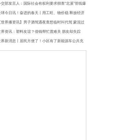
行动 张工主持并作工作部署 喻云林王常松出席
外交部发言人：国际社会有权利要求彻查“北溪”管线爆
炸事件
全球今日讯！奋进的春天丨用工旺、物价稳 释放经济
回稳向好积极信号
【世界播资讯】男子酒驾遇夜查想临时叫代驾 蒙混过
不了关
世界资讯：塑料友谊？借钱帮忙渡难关 朋友却失踪
了！
世界新消息丨居民方便了！小区有了新能源车公共充
电桩