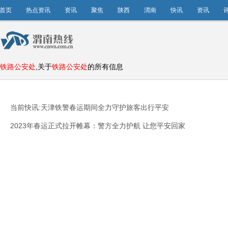
首页
热点资讯
资讯
聚焦
陕西
渭南
快讯
资讯
铁路公安处
,关于
铁路公安处
的所有信息
当前快讯:天津铁警春运期间全力守护旅客出行平安
2023年春运正式拉开帷幕：警方全力护航 让您平安回家