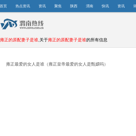
首页
热点资讯
资讯
聚焦
陕西
渭南
快讯
资讯
雍正的原配妻子是谁
,关于
雍正的原配妻子是谁
的所有信息
雍正最爱的女人是谁（雍正皇帝最爱的女人是甄嬛吗）