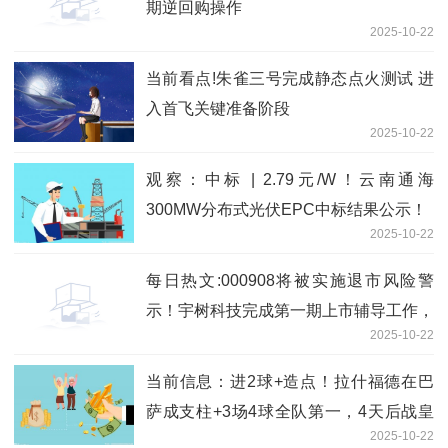
期逆回购操作
2025-10-22
当前看点!朱雀三号完成静态点火测试 进
入首飞关键准备阶段
2025-10-22
观察：中标 | 2.79元/W！云南通海
300MW分布式光伏EPC中标结果公示！
2025-10-22
每日热文:000908将被实施退市风险警
示！宇树科技完成第一期上市辅导工作，
2025-10-22
多只概念股获资金关注
当前信息：进2球+造点！拉什福德在巴
萨成支柱+3场4球全队第一，4天后战皇
2025-10-22
马