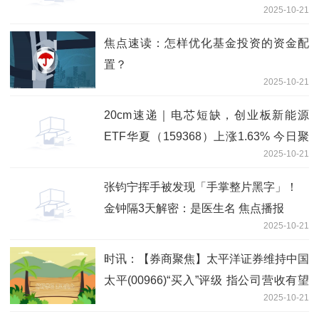
2025-10-21
出智算云平台、智算一体机等系列产品
独家
焦点速读：怎样优化基金投资的资金配
置？
2025-10-21
20cm速递｜电芯短缺，创业板新能源
ETF华夏（159368）上涨1.63% 今日聚
2025-10-21
焦
张钧宁挥手被发现「手掌整片黑字」！
金钟隔3天解密：是医生名 焦点播报
2025-10-21
时讯：【券商聚焦】太平洋证券维持中国
太平(00966)“买入”评级 指公司营收有望
2025-10-21
持续增长