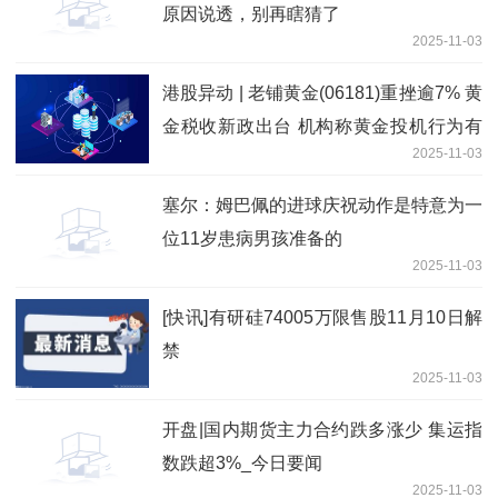
原因说透，别再瞎猜了
2025-11-03
港股异动 | 老铺黄金(06181)重挫逾7% 黄
金税收新政出台 机构称黄金投机行为有
2025-11-03
望减少_视点
塞尔：姆巴佩的进球庆祝动作是特意为一
位11岁患病男孩准备的
2025-11-03
[快讯]有研硅74005万限售股11月10日解
禁
2025-11-03
开盘|国内期货主力合约跌多涨少 集运指
数跌超3%_今日要闻
2025-11-03