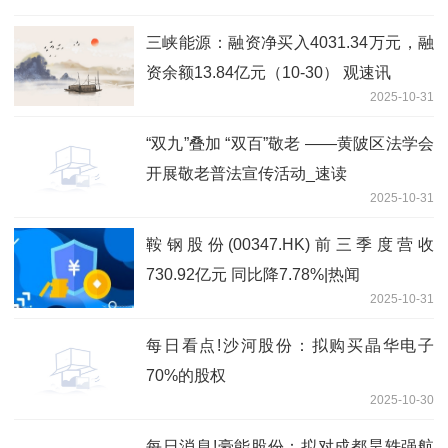
三峡能源：融资净买入4031.34万元，融
资余额13.84亿元（10-30） 观速讯
2025-10-31
“双九”叠加 “双百”敬老​ ——黄陂区法学会
开展敬老普法宣传活动_速读
2025-10-31
鞍钢股份(00347.HK)前三季度营收
730.92亿元 同比降7.78%|热闻
2025-10-31
每日看点!沙河股份：拟购买晶华电子
70%的股权
2025-10-30
每日消息!豪能股份：拟对成都昊轶强航