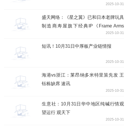
2025-10-31
盛天网络：《星之翼》已和日本老牌玩具
制造商寿屋旗下经典IP《Frame Arms
2025-10-31
Girl》（机甲少女）以及知名模玩品牌
《大漫匠AniMester | 核金重构》系列展
短讯！10月31日中厚板产业链情报
开联动，IP价值受到广泛认可
2025-10-31
海港vs浙江：莱昂纳多米特里策先发 王
钰栋缺席 速讯
2025-10-31
生意社：10月31日华中地区纯碱行情观
望运行 观天下
2025-10-31