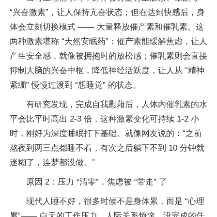
“兴奋激素”，让人保持亢奋状态；但在达到快感后，身
体会立刻切换模式 —— 大量释放催产素和催乳素。这
两种激素堪称 “天然安眠药”：催产素能缓解焦虑，让人
产生安全感，就像被拥抱时的放松感；催乳素则会直接
抑制大脑的兴奋中枢，降低神经活跃度，让人从 “精神
紧绷” 慢慢过渡到 “想睡觉” 的状态。
有研究发现，完成自我慰藉后，人体内催乳素的水
平会比平时高出 2-3 倍，这种激素变化可持续 1-2 小
时，刚好为深度睡眠打下基础。就像网友说的：“之前
熬夜到两三点都睡不着，有次之后躺下不到 10 分钟就
迷糊了，连梦都没做。”
原因 2：压力 “清零”，焦虑被 “带走” 了
现代人睡不好，很多时候不是身体累，而是 “心理
累”—— 白天的工作压力、人际关系烦恼、没完成的任