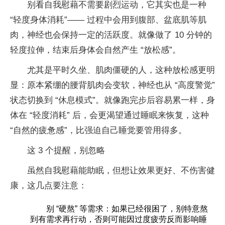
别看自我慰藉不需要剧烈运动，它其实也是一种
“轻度身体消耗”—— 过程中会用到腹部、盆底肌等肌
肉，神经也会保持一定的活跃度。就像做了 10 分钟的
轻度拉伸，结束后身体会自然产生 “放松感”。
尤其是平时久坐、肌肉僵硬的人，这种放松感更明
显：原本紧绷的腰背肌肉会变软，神经也从 “高度警觉”
状态切换到 “休息模式”。就像跑完步后容易累一样，身
体在 “轻度消耗” 后，会更渴望通过睡眠来恢复，这种
“自然的疲惫感”，比强迫自己睡觉要管用得多。
这 3 个提醒，别忽略
虽然自我慰藉能助眠，但想让效果更好、不伤害健
康，这几点要注意：
别 “硬熬” 等需求：如果已经很困了，别特意熬
到有需求再行动，否则可能因过度疲劳反而影响睡