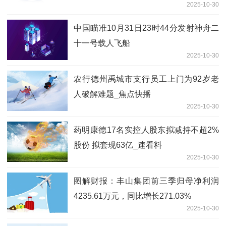
2025-10-30
中国瞄准10月31日23时44分发射神舟二
十一号载人飞船
2025-10-30
农行德州禹城市支行员工上门为92岁老
人破解难题_焦点快播
2025-10-30
药明康德17名实控人股东拟减持不超2%
股份 拟套现63亿_速看料
2025-10-30
图解财报：丰山集团前三季归母净利润
4235.61万元，同比增长271.03%
2025-10-30