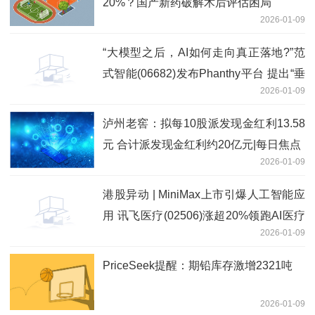
20%？国产新药破解术后评估困局
2026-01-09
“大模型之后，AI如何走向真正落地?”范
式智能(06682)发布Phanthy平台 提出“垂
2026-01-09
直世界模型”新路径
泸州老窖：拟每10股派发现金红利13.58
元 合计派发现金红利约20亿元|每日焦点
2026-01-09
港股异动 | MiniMax上市引爆人工智能应
用 讯飞医疗(02506)涨超20%领跑AI医疗
2026-01-09
板块
PriceSeek提醒：期铅库存激增2321吨
2026-01-09