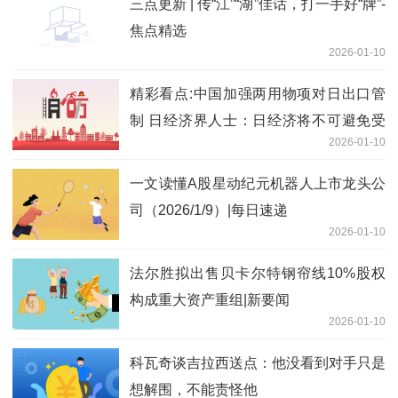
三点更新 | 传“江”“湖”佳话，打一手好“牌”-
焦点精选
2026-01-10
精彩看点:中国加强两用物项对日出口管
制 日经济界人士：日经济将不可避免受
2026-01-10
影响
一文读懂A股星动纪元机器人上市龙头公
司（2026/1/9）|每日速递
2026-01-10
法尔胜拟出售贝卡尔特钢帘线10%股权
构成重大资产重组|新要闻
2026-01-10
科瓦奇谈吉拉西送点：他没看到对手只是
想解围，不能责怪他