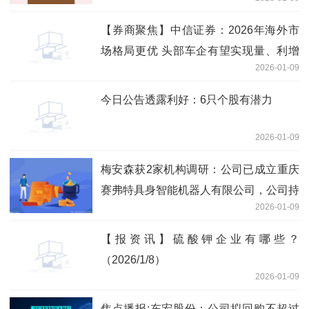
【券商聚焦】中信证券：2026年海外市
场格局更优 头部车企有望实现量、利增
2026-01-09
长-热讯
今日公告透露利好：6只个股有潜力
2026-01-09
梅安森获2家机构调研：公司已成立重庆
赛弗特具身智能机器人有限公司，公司持
2026-01-09
股40%，经营范围涵盖智能工业机器人的
研发、制造及销售等业务，后续该公司将
【报资讯】硫酸钾企业有哪些？
作为公司矿山机器人业务的重要载体（附
（2026/1/8）
调研问答）-前沿资讯
2026-01-09
焦点播报:东宏股份：公司拟回购不超过