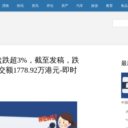
渭南
快讯
资讯
评论
房产
汽车
旅游
教育
食品
)尾盘跌超3%，截至发稿，跌
最
交额1778.92万港元-即时
中国
跌
2.
交额