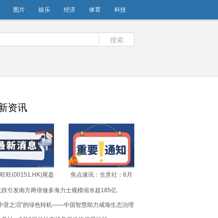
图片
娱乐
经济
体育
科技
搜索
新资讯
旺旺(00151.HK)尾盘
焦点速讯：生意社：6月
超3%，截至发稿，跌
10日广东地区金属硅
大跌引发南方两倍做多海力士规模缩水超185亿
86%，报4.08港元，成
421#市场行情
1778.92万港元-即时
“中亚之泪”的绿色转机——中国智慧助力咸海生态治理