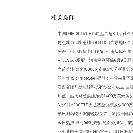
关键词：
财经频道
财经资讯
相关新闻
中国旺旺(00151.HK)尾盘跌超3%，截至
时
焦点速讯：生意社：6月10日广东地区金属
2026-06-10 16:44
午评：创业板指半日跌逾2% 市场成交额
PriceSeek提醒：河南亨利环保6月9日
当前关注:蔚来(09866)走低6% 分析
即时焦点：PriceSeek提醒：中化泉州
江西省隆鼎新能源科技有限公司成立 注册
热点！皓天财经集团斥资1400万美元购
6月9日A500ETF天弘基金份额减少9
讯
和讯刘昌松：强势超跌反弹，沪指重回40
2026-06-10 08:05
今日热搜:粤海饲料披露2笔对外担保，被
比亚迪电子(00285.HK)将于7月31日派