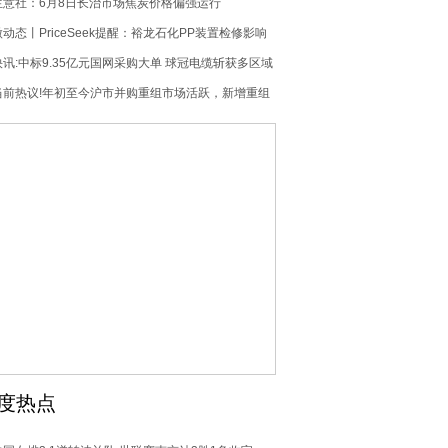
生意社：6月8日长治市场焦炭价格偏强运行
微动态丨PriceSeek提醒：裕龙石化PP装置检修影响
分析
快讯:中标9.35亿元国网采购大单 球冠电缆斩获多区域
项目
当前热议!年初至今沪市并购重组市场活跃，新增重组
金额超1300亿元
度热点