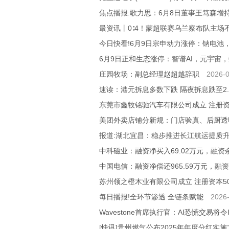
焦点播报:歌力思：6月8日董事王笃森增
最资讯丨0∶4！蒙超联赛乌兰察布队主场
今日快看!6月9日宗申动力涨停：钠电池
6月9日正和生态涨停：智谱AI，元宇宙
庄园牧场：副总经理赵超越辞职
2026-0
速读：港元拆息多数下跌 隔夜拆息跌至2.0
东莞市鑫牧铭驰汽车有限公司成立 注册资
美团外卖店铺分新规：门店验真、后厨透
报道:湖北宜昌：稳步推进长江航运提质
中科磁业：融资净买入69.02万元，融资余
中国电信：融资净偿还965.59万元，融资
苏州领之橙木业有限公司成立 注册资本5
每日播报!全环节渗透 全链条赋能
2026-
Wavestone首席执行官：AI恐慌交易将
[快讯]贵州燃气公布2025年年度分红实施