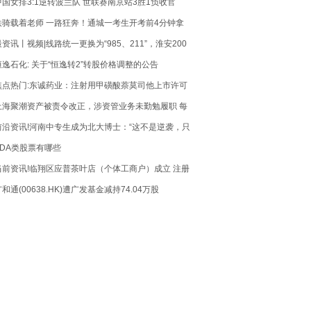
中国女排3:1逆转波兰队 世联赛南京站3胜1负收官
铁骑载着老师 一路狂奔！通城一考生开考前4分钟拿
到准考证进考场
最资讯丨视频|线路统一更换为“985、211”，淮安200
台订制公交暖心助力高考
恒逸石化: 关于“恒逸转2”转股价格调整的公告
焦点热门:东诚药业：注射用甲磺酸萘莫司他上市许可
申请获受理
上海聚潮资产被责令改正，涉资管业务未勤勉履职 每
日速讯
前沿资讯!河南中专生成为北大博士：“这不是逆袭，只
是回到了我正常的人生轨迹”
EDA类股票有哪些
当前资讯!临翔区应普茶叶店（个体工商户）成立 注册
资本15万人民币
和通(00638.HK)遭广发基金减持74.04万股