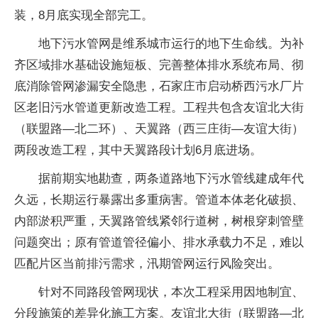
装，8月底实现全部完工。
地下污水管网是维系城市运行的地下生命线。为补
齐区域排水基础设施短板、完善整体排水系统布局、彻
底消除管网渗漏安全隐患，石家庄市启动桥西污水厂片
区老旧污水管道更新改造工程。工程共包含友谊北大街
（联盟路—北二环）、天翼路（西三庄街—友谊大街）
两段改造工程，其中天翼路段计划6月底进场。
据前期实地勘查，两条道路地下污水管线建成年代
久远，长期运行暴露出多重病害。管道本体老化破损、
内部淤积严重，天翼路管线紧邻行道树，树根穿刺管壁
问题突出；原有管道管径偏小、排水承载力不足，难以
匹配片区当前排污需求，汛期管网运行风险突出。
针对不同路段管网现状，本次工程采用因地制宜、
分段施策的差异化施工方案。友谊北大街（联盟路—北