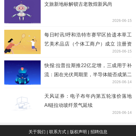
文旅新地标解锁古老敦煌新风尚
2026-06-15
每日时讯!呼和浩特市赛罕区拾遗本草工
艺美术品店（个体工商户）成立 注册资
2026-06-15
本1万人民币
快报:拉普拉斯推22亿定增，三成用于补
流：困在光伏周期里，半导体能否成第二
2026-06-14
曲线？
天风证券：电子布年内第五轮涨价落地
AI链拉动玻纤景气延续
2026-06-14
关于我们
|
联系方式
|
版权声明
|
招聘信息