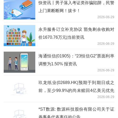
快资讯丨男子落入考证类诈骗陷阱，民警
上门果断断网！拔卡！
2026-06-29
永升服务订立补充协议 豁免剩余收购对
价1670.76万元|当前资讯
2026-06-29
海通恒信(01905)：“23恒信G2”票面利率
调整为1.50% 报资讯
2026-06-29
玖龙纸业(02689.HK)预期于到期日或之
前，至少99.9%的尚未赎回4亿美元优先
2026-06-29
永续资本证券总额将获有效交回-资讯
*ST数源: 数源科技股份有限公司关于证
券事务代表离任的公告