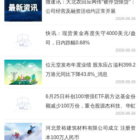
微速讯：大北农回应网传“被停贷限贷”：
公司经营及融资活动均正常开展
2026-06-26
快讯：现货黄金再度失守4000美元/盎
司，日内跌幅0.68%
2026-06-26
位元堂发布年度业绩 股东应占溢利399.2
万港元同比下降43.8%_消息
2026-06-26
6月25日科创100增强ETF易方达基金份
额减少100万份，重仓股源杰科技、华虹
2026-06-26
公司、睿创微纳 即时看
河北景裕建筑材料有限公司成立 注册资
本100万人民币