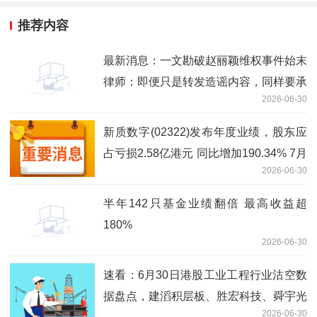
推荐内容
最新消息：一文勘破赵丽颖维权事件始末
律师：即便只是转发造谣内容，同样要承
2026-06-30
担侵权责任
新质数字(02322)发布年度业绩，股东应
占亏损2.58亿港元 同比增加190.34% 7月
2026-06-30
2日复牌_焦点简讯
半年142只基金业绩翻倍 最高收益超
180%
2026-06-30
速看：6月30日港股工业工程行业沽空数
据盘点，建滔积层板、胜宏科技、舜宇光
2026-06-30