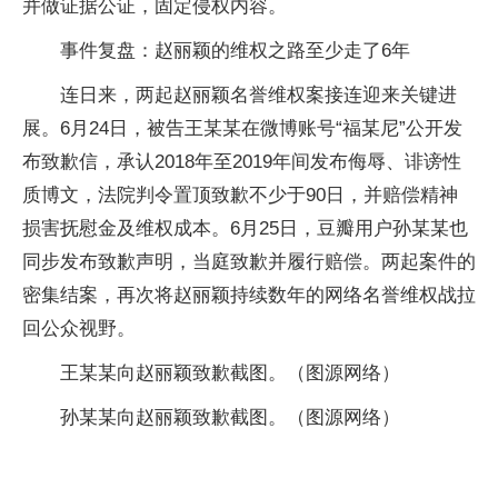
并做证据公证，固定侵权内容。
事件复盘：赵丽颖的维权之路至少走了6年
连日来，两起赵丽颖名誉维权案接连迎来关键进
展。6月24日，被告王某某在微博账号“福某尼”公开发
布致歉信，承认2018年至2019年间发布侮辱、诽谤性
质博文，法院判令置顶致歉不少于90日，并赔偿精神
损害抚慰金及维权成本。6月25日，豆瓣用户孙某某也
同步发布致歉声明，当庭致歉并履行赔偿。两起案件的
密集结案，再次将赵丽颖持续数年的网络名誉维权战拉
回公众视野。
王某某向赵丽颖致歉截图。（图源网络）
孙某某向赵丽颖致歉截图。（图源网络）