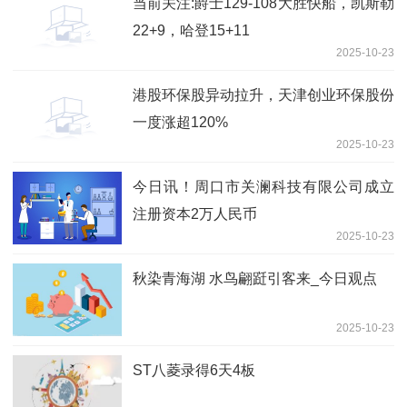
当前关注:爵士129-108大胜快船，凯斯勒
22+9，哈登15+11
2025-10-23
港股环保股异动拉升，天津创业环保股份
一度涨超120%
2025-10-23
今日讯！周口市关澜科技有限公司成立
注册资本2万人民币
2025-10-23
秋染青海湖 水鸟翩跹引客来_今日观点
2025-10-23
ST八菱录得6天4板