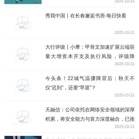
2025-10-21
秀我中国丨在长春邂逅书房-每日快看
2025-10-21
大行评级丨小摩：甲骨文加速扩展云端容
量大增资本开支及执行风险，评级降
2025-10-21
至“中性”
今头条！22城气温骤降背后：秋天不
仅“迟到”，还要“早退”？
2025-10-21
天融信：公司依托在网络安全领域的深厚
积累，将安全能力与算力深度融合，已推
2025-10-21
出智算云平台、智算一体机等系列产品
独家