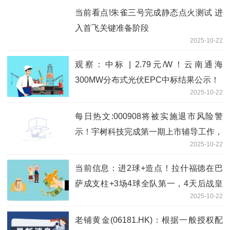
当前看点!朱雀三号完成静态点火测试 进
入首飞关键准备阶段
2025-10-22
观察：中标 | 2.79元/W！云南通海
300MW分布式光伏EPC中标结果公示！
2025-10-22
每日热文:000908将被实施退市风险警
示！宇树科技完成第一期上市辅导工作，
2025-10-22
多只概念股获资金关注
当前信息：进2球+造点！拉什福德在巴
萨成支柱+3场4球全队第一，4天后战皇
2025-10-22
马
老铺黄金(06181.HK)：根据一般授权配