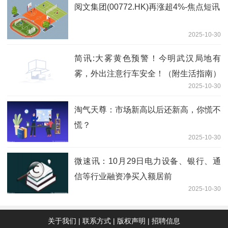
阅文集团(00772.HK)再涨超4%-焦点短讯
2025-10-30
简讯:大雾黄色预警！今明武汉局地有
雾，外出注意行车安全！（附生活指南）
2025-10-30
淘气天尊：市场新高以后还新高，你慌不
慌？
2025-10-30
微速讯：10月29日电力设备、银行、通
信等行业融资净买入额居前
2025-10-30
关于我们
|
联系方式
|
版权声明
|
招聘信息