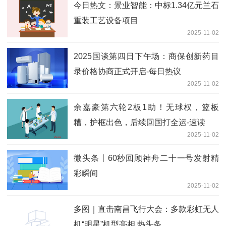
今日热文：景业智能：中标1.34亿元兰石
重装工艺设备项目
2025-11-02
2025国谈第四日下午场：商保创新药目
录价格协商正式开启-每日热议
2025-11-02
余嘉豪第六轮2板1助！无球权，篮板
糟，护框出色，后续回国打全运-速读
2025-11-02
微头条丨60秒回顾神舟二十一号发射精
彩瞬间
2025-11-02
多图｜直击南昌飞行大会：多款彩虹无人
机“明星”机型亮相 热头条