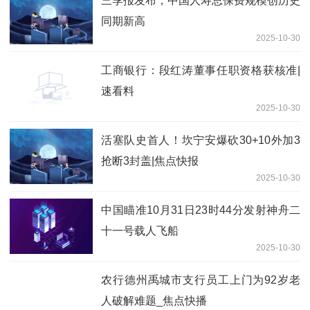
三季报发布，中国人寿总保费规模创历史
同期新高
2025-10-30
工商银行：段红涛董事任职资格获核准|
速看料
2025-10-30
活塞队史首人！坎宁安爆砍30+10外加3
抢断3封盖|焦点快报
2025-10-30
中国瞄准10月31日23时44分发射神舟二
十一号载人飞船
2025-10-30
农行德州禹城市支行员工上门为92岁老
人破解难题_焦点快播