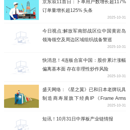
京东双11首日：下单用户数增长超117%
订单量增长超125% 头条
2025-10-31
今日视点:解放军南部战区位中国黄岩岛
领海领空及周边区域组织战备警巡
2025-10-31
快消息！4连板合富中国：股价累计涨幅
偏离基本面 存在非理性炒作风险
2025-10-31
盛天网络：《星之翼》已和日本老牌玩具
制造商寿屋旗下经典IP《Frame Arms
2025-10-31
Girl》（机甲少女）以及知名模玩品牌
《大漫匠AniMester | 核金重构》系列展
短讯！10月31日中厚板产业链情报
开联动，IP价值受到广泛认可