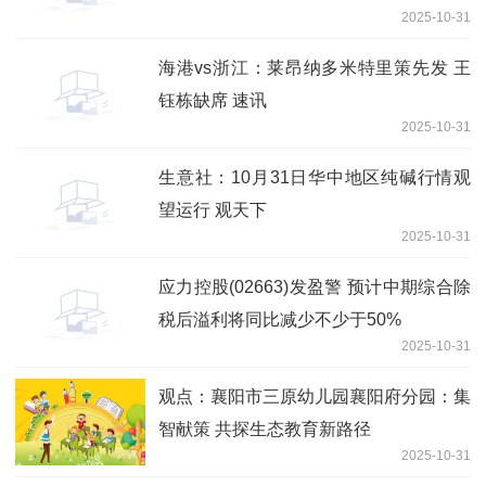
2025-10-31
海港vs浙江：莱昂纳多米特里策先发 王
钰栋缺席 速讯
2025-10-31
生意社：10月31日华中地区纯碱行情观
望运行 观天下
2025-10-31
应力控股(02663)发盈警 预计中期综合除
税后溢利将同比减少不少于50%
2025-10-31
观点：襄阳市三原幼儿园襄阳府分园：集
智献策 共探生态教育新路径
2025-10-31