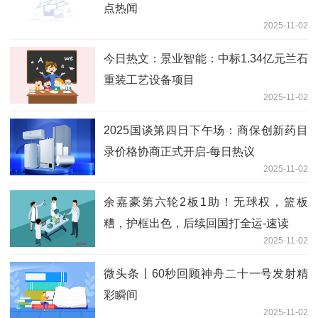
点热闻
2025-11-02
今日热文：景业智能：中标1.34亿元兰石
重装工艺设备项目
2025-11-02
2025国谈第四日下午场：商保创新药目
录价格协商正式开启-每日热议
2025-11-02
余嘉豪第六轮2板1助！无球权，篮板
糟，护框出色，后续回国打全运-速读
2025-11-02
微头条丨60秒回顾神舟二十一号发射精
彩瞬间
2025-11-02