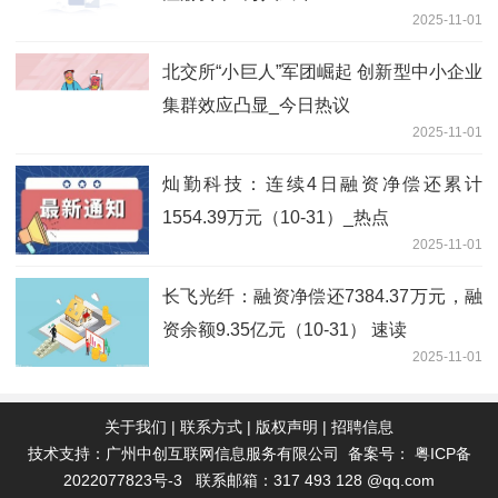
2025-11-01
北交所“小巨人”军团崛起 创新型中小企业
集群效应凸显_今日热议
2025-11-01
灿勤科技：连续4日融资净偿还累计
1554.39万元（10-31）_热点
2025-11-01
长飞光纤：融资净偿还7384.37万元，融
资余额9.35亿元（10-31） 速读
2025-11-01
关于我们
|
联系方式
|
版权声明
|
招聘信息
技术支持：广州中创互联网信息服务有限公司 备案号：
粤ICP备
2022077823号-3
联系邮箱：317 493 128 @qq.com