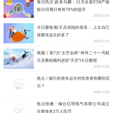
每日热文:蔚来马麟：11月全新ES8产能
较10月预计将有70%的提升
2025-11-01
今日聚焦!航天员张陆的母亲： 上次自己
很紧张这次好多了
2025-11-01
视频丨第7次“太空会师” 神舟二十一号航
天员乘组顺利进驻“天宫”|今日要闻
2025-11-01
焦点！银行的资本运作对投资者有哪些启
示？
2025-11-01
焦点快播：烟台亿明电气有限公司成立
注册资本3万人民币