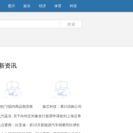
图片
娱乐
经济
体育
科技
搜索
新资讯
热门!国内商品期货夜
振芯科技：累计回购公司
盘开盘涨跌不一
股份1859600股 每日消
北汽蓝谷: 关于向特定对象发行股票申请收到上海证券
息
交易所审核意见通知的公告
焦点要闻：比亚迪：前10月新能源汽车销量同比增长