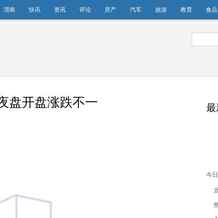
渭南
快讯
资讯
评论
房产
汽车
旅游
教育
食品
货夜盘开盘涨跌不一
最
今日