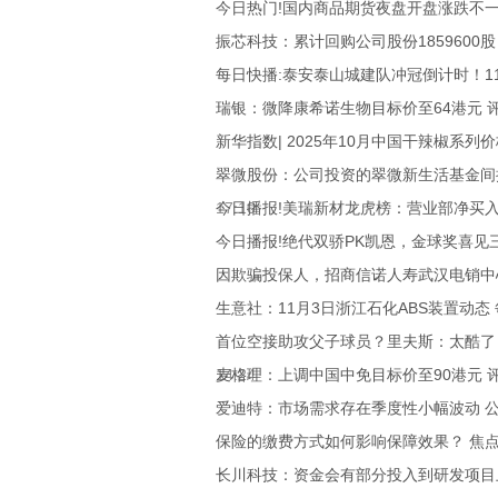
今日热门!国内商品期货夜盘开盘涨跌不
振芯科技：累计回购公司股份1859600股
每日快播:泰安泰山城建队冲冠倒计时！1
瑞银：微降康希诺生物目标价至64港元 评
新华指数| 2025年10月中国干辣椒系列
翠微股份：公司投资的翠微新生活基金间
17:10
今日播报!美瑞新材龙虎榜：营业部净买入1
今日播报!绝代双骄PK凯恩，金球奖喜
因欺骗投保人，招商信诺人寿武汉电销中
生意社：11月3日浙江石化ABS装置动态
首位空接助攻父子球员？里夫斯：太酷了
14:24
麦格理：上调中国中免目标价至90港元 评
爱迪特：市场需求存在季度性小幅波动 
保险的缴费方式如何影响保障效果？ 焦
长川科技：资金会有部分投入到研发项目