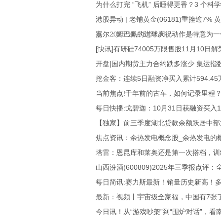
为什么打完 “飞机” 后睡得更香？3 个
港股异动 | 老铺黄金(06181)重挫逾
点
塞尔：姆巴佩的进球庆祝动作是特意为一
2025-11-03 09:46
[快讯]有研硅74005万限售股11月10日解
开盘|国内期货主力合约跌多涨少 集运指
挖金客：连续5日融资净买入累计594.45万
当前焦点!千年前的古车，如何记录里程
每日快播:戈碧迦：10月31日获融资买入15
【独家】前三季度湖北贷款余额跃居中部
焦点资讯：余热发电概念股_余热发电的
塔雷：恩昆库和莱奥还是第一次搭档，训
山西汾酒(600809)2025年三季报点评
每日简讯:赛力斯最新！销量历史新高！
最新：视频丨宇宙级全家福，中国有7张
今日讯！从“游戏吵架”到“围炉对话”，看