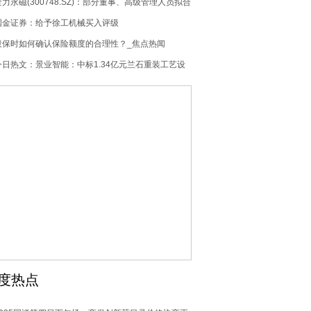
3.88%
金力永磁(300748.SZ)：部分董事、高级管理人员拟合
计减持不超0.15%股份 每日消息
国金证券：给予徐工机械买入评级
投保时如何确认保险额度的合理性？_焦点热闻
今日热文：景业智能：中标1.34亿元兰石重装工艺设
备项目
度热点