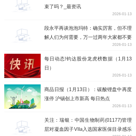
束了吗？_最资讯
2026-01-13
段永平再谈泡泡玛特：确实厉害，但不理
解人们为何需要，万一过两年大家都不要
2026-01-13
了呢？
每日动态!钧达股份龙虎榜数据（1月13
日）
2026-01-13
商品日报（1月13日）：碳酸锂盘中再度
涨停 沪锡创上市新高 每日热点
2026-01-13
关注：瑞银：中国生物制药(01177)管理
层对凝血因子VIIa入选国家医保目录感乐