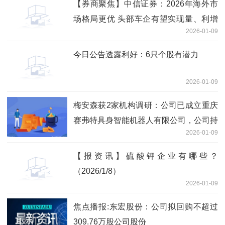
【券商聚焦】中信证券：2026年海外市
场格局更优 头部车企有望实现量、利增
2026-01-09
长-热讯
今日公告透露利好：6只个股有潜力
2026-01-09
梅安森获2家机构调研：公司已成立重庆
赛弗特具身智能机器人有限公司，公司持
2026-01-09
股40%，经营范围涵盖智能工业机器人的
研发、制造及销售等业务，后续该公司将
【报资讯】硫酸钾企业有哪些？
作为公司矿山机器人业务的重要载体（附
（2026/1/8）
调研问答）-前沿资讯
2026-01-09
焦点播报:东宏股份：公司拟回购不超过
309.76万股公司股份