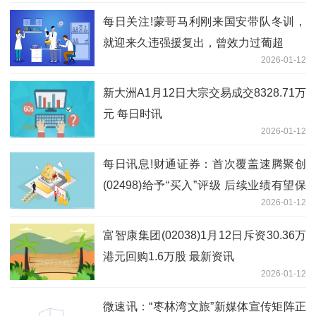
每日关注!蒙哥马利刚来国安带队冬训，
就迎来久违强援复出，曾效力过葡超
2026-01-12
新大洲A1月12日大宗交易成交8328.71万
元 每日时讯
2026-01-12
每日讯息!财通证券：首次覆盖速腾聚创
(02498)给予“买入”评级 后续业绩有望保
2026-01-12
持高速增长
富智康集团(02038)1月12日斥资30.36万
港元回购1.6万股 最新资讯
2026-01-12
微速讯：“枣林湾文旅”新媒体宣传矩阵正