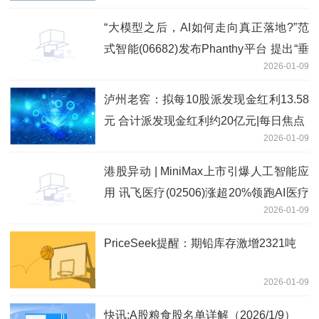
“大模型之后，AI如何走向真正落地?”范
式智能(06682)发布Phanthy平台 提出“垂
2026-01-09
直世界模型”新路径
泸州老窖：拟每10股派发现金红利13.58
元 合计派发现金红利约20亿元|每日焦点
2026-01-09
港股异动 | MiniMax上市引爆人工智能应
用 讯飞医疗(02506)涨超20%领跑AI医疗
2026-01-09
板块
PriceSeek提醒：期铅库存激增2321吨
2026-01-09
快讯:A股粮食股名单详解（2026/1/9）