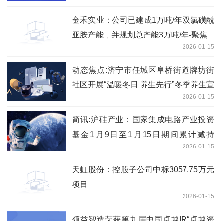
金禾实业：公司已建成1万吨/年双氯磺酰
亚胺产能，并规划总产能3万吨/年-聚焦
2026-01-15
动态焦点:济宁市任城区阜桥街道牌坊街
社区开展“温暖冬日 养生先行”冬季养生宣
2026-01-15
传活动
简讯:沪硅产业：国家集成电路产业投资
基金1月9日至1月15日期间累计减持
2026-01-15
3201.13万股
天虹股份：控股子公司中标3057.75万元
项目
2026-01-15
领益智造荣获第九届中国卓越IR“卓越资