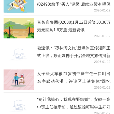
(02498)给予“买入”评级 后续业绩有望保
2026-01-12
持高速增长
富智康集团(02038)1月12日斥资30.36万
港元回购1.6万股 最新资讯
2026-01-12
微速讯：“枣林湾文旅”新媒体宣传矩阵正
式上线，政企媒携手开启全域文旅传播新
2026-01-12
征程
女子坐火车被71岁初中班主任一口叫出
名字感动落泪，评论区上演集体“回忆
2026-01-12
杀”，当事人发声 视点
“别让我操心，我现在要结婚”，安徽一高
中班主任接亲前，通过监控叮嘱学生好好
2026-01-12