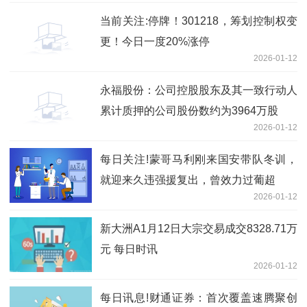
当前关注:停牌！301218，筹划控制权变
更！今日一度20%涨停
2026-01-12
永福股份：公司控股股东及其一致行动人
累计质押的公司股份数约为3964万股
2026-01-12
每日关注!蒙哥马利刚来国安带队冬训，
就迎来久违强援复出，曾效力过葡超
2026-01-12
新大洲A1月12日大宗交易成交8328.71万
元 每日时讯
2026-01-12
每日讯息!财通证券：首次覆盖速腾聚创