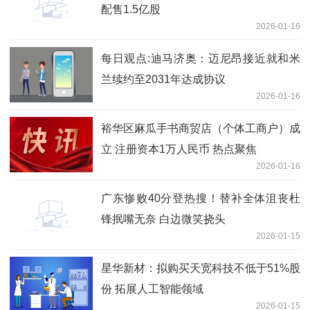
配售1.5亿股
2026-01-16
每日观点:迪马济奥：迈尼昂接近就和米
兰续约至2031年达成协议
2026-01-16
裕华区麻瓜手书商贸店（个体工商户）成
立 注册资本1万人民币 热点聚焦
2026-01-16
广东惨败40分登热搜！替补全体沮丧杜
锋抿嘴无奈 白边微笑挠头
2026-01-15
星华新材：拟购买天宽科技不低于51%股
份 拓展人工智能领域
2026-01-15