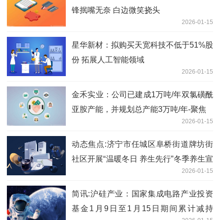
锋抿嘴无奈 白边微笑挠头
2026-01-15
星华新材：拟购买天宽科技不低于51%股
份 拓展人工智能领域
2026-01-15
金禾实业：公司已建成1万吨/年双氯磺酰
亚胺产能，并规划总产能3万吨/年-聚焦
2026-01-15
动态焦点:济宁市任城区阜桥街道牌坊街
社区开展“温暖冬日 养生先行”冬季养生宣
2026-01-15
传活动
简讯:沪硅产业：国家集成电路产业投资
基金1月9日至1月15日期间累计减持