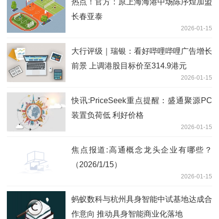
热点！官方：原上海海港中场陈序煌加盟
长春亚泰
2026-01-15
大行评级｜瑞银：看好哔哩哔哩广告增长
前景 上调港股目标价至314.9港元
2026-01-15
快讯:PriceSeek重点提醒：盛通聚源PC
装置负荷低 利好价格
2026-01-15
焦点报道:高通概念龙头企业有哪些？
（2026/1/15）
2026-01-15
蚂蚁数科与杭州具身智能中试基地达成合
作意向 推动具身智能商业化落地