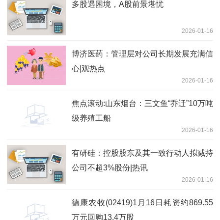
多股遇困境，A股前景堪忧
2026-01-16
博济医药：管理层对公司长期发展充满信
心|观热点
2026-01-16
焦点滚动:山东烟台：三文鱼“乔迁”10万吨
级养殖工船
2026-01-16
有研硅：控股股东及其一致行动人拟减持
公司不超3%股份|热讯
2026-01-16
德康农牧(02419)1月16日耗资约869.55
万元回购13.4万股