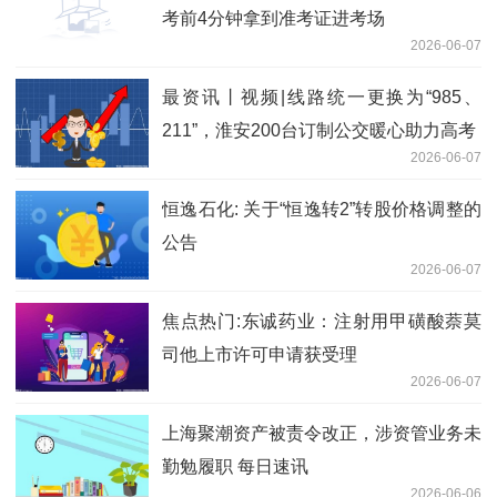
考前4分钟拿到准考证进考场
2026-06-07
最资讯丨视频|线路统一更换为“985、
211”，淮安200台订制公交暖心助力高考
2026-06-07
恒逸石化: 关于“恒逸转2”转股价格调整的
公告
2026-06-07
焦点热门:东诚药业：注射用甲磺酸萘莫
司他上市许可申请获受理
2026-06-07
上海聚潮资产被责令改正，涉资管业务未
勤勉履职 每日速讯
2026-06-06