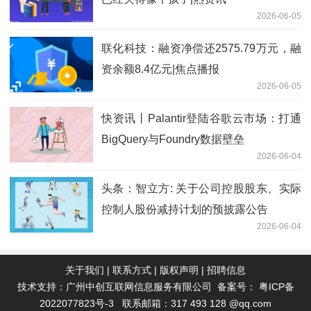
2026-06-05
联化科技：融资净偿还2575.79万元，融
资余额8.4亿元|焦点播报
2026-06-05
快资讯丨Palantir登陆谷歌云市场：打通
BigQuery与Foundry数据壁垒
2026-06-04
头条：智立方: 关于公司控股股东、实际
控制人股份减持计划的预披露公告
2026-06-04
关于我们
|
联系方式
|
版权声明
|
招聘信息
技术支持：广州中创互联网信息服务有限公司 备案号：
粤ICP备
2022077823号-3
联系邮箱：317 493 128 @qq.com