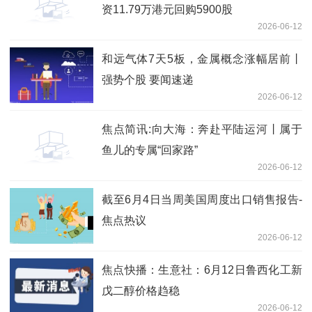
资11.79万港元回购5900股
2026-06-12
和远气体7天5板，金属概念涨幅居前丨
强势个股 要闻速递
2026-06-12
焦点简讯:向大海：奔赴平陆运河丨属于
鱼儿的专属“回家路”
2026-06-12
截至6月4日当周美国周度出口销售报告-
焦点热议
2026-06-12
焦点快播：生意社：6月12日鲁西化工新
戊二醇价格趋稳
2026-06-12