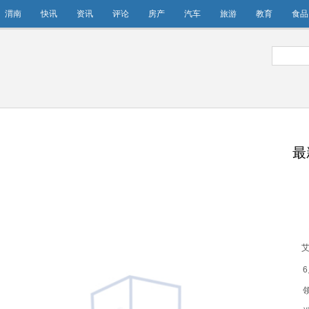
渭南
快讯
资讯
评论
房产
汽车
旅游
教育
食品
最
艾