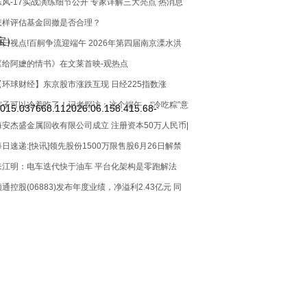
东风-17实战演练细节公开 专家详解三大亮点 热消息
怎样评估基金回撤是否合理？
宝）
每日视点!百舸争流迎端午 2026年第四届南京溧水洪
蓝龙舟竞渡大赛圆满落幕
《给阿嬷的情书》在文莱首映-观热点
【环球财经】东京股市涨跌互现 日经225指数涨
.28%|当前焦点
粽子可以冷着吃了！记者探访：这个端午，“冷吃粽”意
015.037668.112026.06.158.415.68-
外走红
海安杰盛金属回收有限公司成立 注册资本50万人民币|
快消息
每日速递:[快讯]领先股份1500万限售股6月26日解禁
朱江明：电车迭代快于油车 平台化架构是零跑解法
颖通控股(06883)发布年度业绩，净溢利2.43亿元 同
比增加7.2%