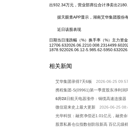
出932.34万元，营业部席位合计净卖出2180
据天眼查APP显示，湖南艾华集团股份有限
近日该股表现
日期当日涨跌幅（%）换手率（%）主力资金净流入（万元）2
12706.632026.06.2210.008.2314499.60202
1878.922026.06.12-5.985.62-5950.632026.
关键词：
财经频道
财经资讯
相关新闻
艾华集团录得7天6板
2026-06-25 09:5
携程集团-S(09961)第一季度股东净利润同
10:02
6月24日航天电器涨停：铜缆高速连接器
微信迎来史上最大更新
2026-06-25 08:
光华科技：融资净偿还1.01亿元，融资余额
股票私募仓位指数创阶段新高 百亿元级