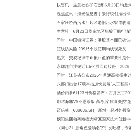
快资讯丨生意社铁矿石(澳)6月23日均差为
视焦点讯！海光信息携手景行锐创推出N
石家庄桥西污水厂片区老旧污水管道改造
生意社：6月23日华东地区醋酸丁酯行情
即时：中国银河证券：港股基本面已确认
短线防风险 209只个股短期均线现死叉
热文：交易纪律中止损止盈的重要性是什
永辉超市注销近1.5亿股回购股份
2026-
即时：江苏省公布2026年普通高校招生
八部门出台17项举措加快发展“人工智能+
酒价内参6月23日价格发布：古井贡古20
胡吃海塞VS不思茶饭 高考后“饮食失控”
迈信林（688685.SH）新增一起对
伙）
明阳集团与粤港澳大湾区国家技术创新中
2026-06-23 06:06
《问心2》新角色登场名字引发吐槽，专家