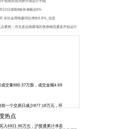
土地 焦点速讯
端午假期全国消费市场运行平稳
6月22日保险Ⅱ板块涨幅达6%
5月 全社会用电量同比增长6.9%_信息
焦点要闻：河北直达南疆地区铁路物流通道开始运行
交量880.37万股，成交金额4.69
前一个交易日减少877.18万元，环
度热点
6921.95万元，沪股通累计净卖