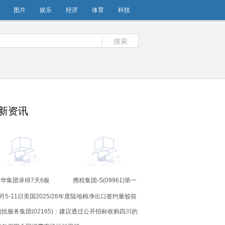
图片
娱乐
经济
体育
科技
搜索
新资讯
华集团录得7天6板
携程集团-S(09961)第一
季度股东净利润同比减少
6月5-11日美国2025/26年度陆地棉净出口签约量较前
41.57% 营收增长17.19%
要闻速递
周减少15%-焦点
领悦服务集团(02165)：建议透过公开招标收购四川的