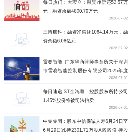
每日热门：大宏立：融资净偿还52.57万
元，融资余额4800.79万元
2026-07-02
三博脑科：融资净偿还1064.14万元，融
资余额6.06亿元
2026-07-02
雷赛智能: 广东华商律师事务所关于深圳
市雷赛智能控制股份有限公司2025年度
2026-07-01
向特定对象发行A股股票的补充法律意见
书（一） 即时
每日速递:ST金鸿顺：控股股东所持公司
1.45%股份将被司法拍卖
2026-07-01
中集集团：股东中信保诚人寿6月24日至
6月29日减持2301.71万股A股股份 持股