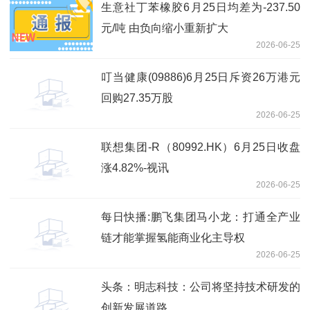
生意社丁苯橡胶6月25日均差为-237.50
元/吨 由负向缩小重新扩大
2026-06-25
叮当健康(09886)6月25日斥资26万港元
回购27.35万股
2026-06-25
联想集团-R（80992.HK）6月25日收盘
涨4.82%-视讯
2026-06-25
每日快播:鹏飞集团马小龙：打通全产业
链才能掌握氢能商业化主导权
2026-06-25
头条：明志科技：公司将坚持技术研发的
创新发展道路