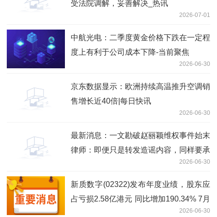
受法院调解，妥善解决_热讯
2026-07-01
中航光电：二季度黄金价格下跌在一定程
度上有利于公司成本下降-当前聚焦
2026-06-30
京东数据显示：欧洲持续高温推升空调销
售增长近40倍|每日快讯
2026-06-30
最新消息：一文勘破赵丽颖维权事件始末
律师：即便只是转发造谣内容，同样要承
2026-06-30
担侵权责任
新质数字(02322)发布年度业绩，股东应
占亏损2.58亿港元 同比增加190.34% 7月
2026-06-30
2日复牌_焦点简讯