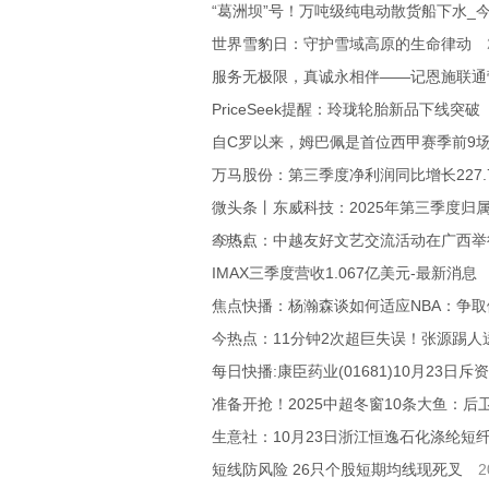
“葛洲坝”号！万吨级纯电动散货船下水_
世界雪豹日：守护雪域高原的生命律动
服务无极限，真诚永相伴——记恩施联通
PriceSeek提醒：玲珑轮胎新品下线突破
自C罗以来，姆巴佩是首位西甲赛季前9
万马股份：第三季度净利润同比增长227.
微头条丨东威科技：2025年第三季度归属
20:51
今热点：中越友好文艺交流活动在广西举
IMAX三季度营收1.067亿美元-最新消息
焦点快播：杨瀚森谈如何适应NBA：争
今热点：11分钟2次超巨失误！张源踢
每日快播:康臣药业(01681)10月23日斥资
准备开抢！2025中超冬窗10条大鱼：后
生意社：10月23日浙江恒逸石化涤纶短
短线防风险 26只个股短期均线现死叉
2