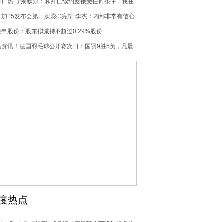
作人员一片沉默 细思恐极
今日热门!莱默尔：和拜仁续约愿接受任何条件，我在
这里感觉很舒服
一加15发布会第一次彩排完毕 李杰：内部非常有信心
炬申股份：股东拟减持不超过0.29%股份
热资讯！法国羽毛球公开赛次日：国羽9胜5负，凡晨
组合晋级次轮
度热点