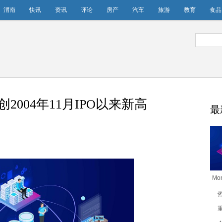
渭南
快讯
资讯
评论
房产
汽车
旅游
教育
食品
司创2004年11月IPO以来新高
最
Mo
创2