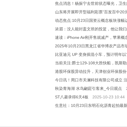
焦点消息！杨振宁去世前状态曝光，卫生
山东将开展即开型福利彩票“百发百中20
动态焦点:10月23日国资云概念板块涨幅
浓眉：没人能封盖文班的投篮，他让我们
速读：iPhone Air刚开售就减产，苹果
2025年10月23日黑龙江省华博农产品
比亚迪元 UP 变身插混小车，预计明年以“A
当前关注:爵士129-108大胜快船，凯斯勒2
港股环保股异动拉升，天津创业环保股份一
今日讯！周口市关澜科技有限公司成立 
秋染青海湖 水鸟翩跹引客来_今日观点
ST八菱录得6天4板
2025-10-23 10:44
生意社：10月23日东明石化沥青起拍最