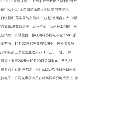
PriceSeek重点提醒：9月钢材产量环比下降利好螺纹
钢-简讯
负债“小1个亿” 王自如坐绿皮火车出差 当前资讯
每日快报!江苏学霸能文能武！“校超”首回合东大1:2惜
败南大
焦点简讯:进苏超决赛，泰州主帅：队伍分工明确，三
个臭皮匠顶个诸葛亮
最新消息：开勒股份：拟收购科盛机电不低于50%股
权 切入高端镀膜装备核心赛道
中国西电：10月22日召开业绩说明会，投资者参与
振东制药前三季度营业收入22.15亿元，同比下降
.42%
狄耐克：截至2025年10月20日公司股东户数为23，
79户
【聚看点】延期!中煤旗下4个光伏EPC项目同日生变
法拉电子：公司电容器有用在特高压输变电应用上_热
资讯