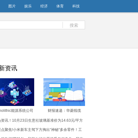
图片
娱乐
经济
体育
科技
搜索
新资讯
nolithic能源系统公司
财报速递：华菱线缆
004年11月IPO以来新
2025年前三季度净利润
热资讯！10月23日生意社玻璃基准价为14.63元/平方
高
9216.30万元
米
重点聚焦!小米新车主驾下方掏出“神秘”多余零件！工