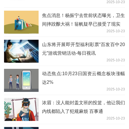
2025-10-23
焦点消息！杨振宁去世前状态曝光，卫生
间摔跤酿大祸！翁帆疑早已接受了现实
2025-10-23
山东将开展即开型福利彩票“百发百中20
元”游戏营销活动-每日视讯
2025-10-23
动态焦点:10月23日国资云概念板块涨幅
达2%
2025-10-23
浓眉：没人能封盖文班的投篮，他让我们
内线都陷入了犯规麻烦 百事通
2025-10-23