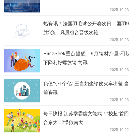
2025-10-23
热资讯！法国羽毛球公开赛次日：国羽9
胜5负，凡晨组合晋级次轮
2025-10-23
PriceSeek重点提醒：9月钢材产量环比
下降利好螺纹钢-简讯
2025-10-23
负债“小1个亿” 王自如坐绿皮火车出差 当
前资讯
2025-10-23
每日快报!江苏学霸能文能武！“校超”首回
合东大1:2惜败南大
2025-10-22