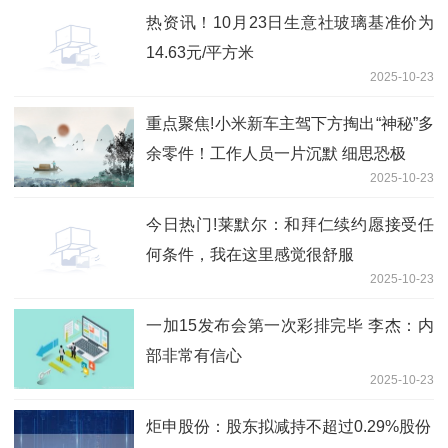
热资讯！10月23日生意社玻璃基准价为
14.63元/平方米
2025-10-23
重点聚焦!小米新车主驾下方掏出“神秘”多
余零件！工作人员一片沉默 细思恐极
2025-10-23
今日热门!莱默尔：和拜仁续约愿接受任
何条件，我在这里感觉很舒服
2025-10-23
一加15发布会第一次彩排完毕 李杰：内
部非常有信心
2025-10-23
炬申股份：股东拟减持不超过0.29%股份