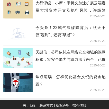
大行评级丨小摩：甲骨文加速扩展云端容
量大增资本开支及执行风险，评级降
2025-10-21
至“中性”
今头条！22城气温骤降背后：秋天不
仅“迟到”，还要“早退”？
2025-10-21
天融信：公司依托在网络安全领域的深厚
积累，将安全能力与算力深度融合，已推
2025-10-21
出智算云平台、智算一体机等系列产品
独家
焦点速读：怎样优化基金投资的资金配
置？
2025-10-21
关于我们
|
联系方式
|
版权声明
|
招聘信息