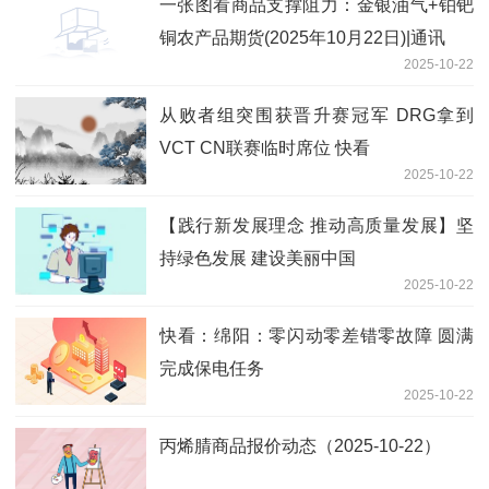
一张图看商品支撑阻力：金银油气+铂钯
铜农产品期货(2025年10月22日)|通讯
2025-10-22
从败者组突围获晋升赛冠军 DRG拿到
VCT CN联赛临时席位 快看
2025-10-22
【践行新发展理念 推动高质量发展】坚
持绿色发展 建设美丽中国
2025-10-22
快看：绵阳：零闪动零差错零故障 圆满
完成保电任务
2025-10-22
丙烯腈商品报价动态（2025-10-22）