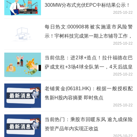
300MW分布式光伏EPC中标结果公示！
2025-10-22
每日热文:000908将被实施退市风险警
示！宇树科技完成第一期上市辅导工作，
2025-10-22
多只概念股获资金关注
当前信息：进2球+造点！拉什福德在巴
萨成支柱+3场4球全队第一，4天后战皇
2025-10-22
马
老铺黄金(06181.HK)：根据一般授权配
售新H股内容摘要 即时焦点
2025-10-22
当前热门：乘股市回暖东风 逾九成保险
资管产品年内实现正收益
2025-10-22