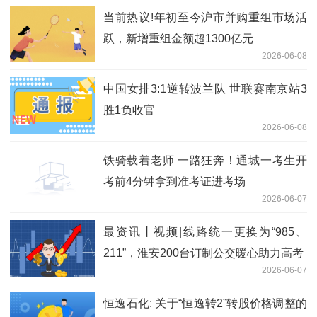
当前热议!年初至今沪市并购重组市场活
跃，新增重组金额超1300亿元
2026-06-08
中国女排3:1逆转波兰队 世联赛南京站3
胜1负收官
2026-06-08
铁骑载着老师 一路狂奔！通城一考生开
考前4分钟拿到准考证进考场
2026-06-07
最资讯丨视频|线路统一更换为“985、
211”，淮安200台订制公交暖心助力高考
2026-06-07
恒逸石化: 关于“恒逸转2”转股价格调整的