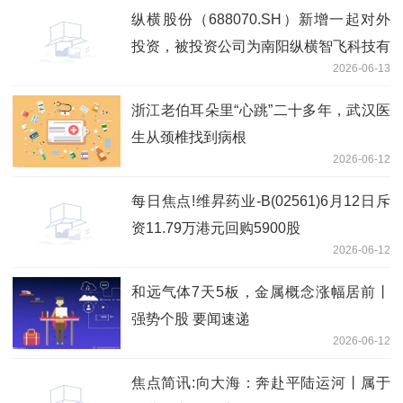
纵横股份（688070.SH）新增一起对外
投资，被投资公司为南阳纵横智飞科技有
2026-06-13
限公司|每日视讯
浙江老伯耳朵里“心跳”二十多年，武汉医
生从颈椎找到病根
2026-06-12
每日焦点!维昇药业-B(02561)6月12日斥
资11.79万港元回购5900股
2026-06-12
和远气体7天5板，金属概念涨幅居前丨
强势个股 要闻速递
2026-06-12
焦点简讯:向大海：奔赴平陆运河丨属于