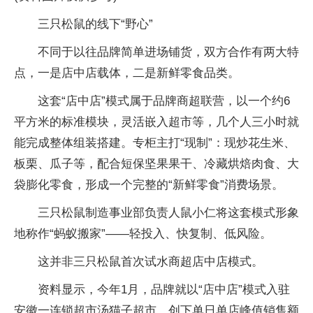
三只松鼠的线下“野心”
不同于以往品牌简单进场铺货，双方合作有两大特
点，一是店中店载体，二是新鲜零食品类。
这套“店中店”模式属于品牌商超联营，以一个约6
平方米的标准模块，灵活嵌入超市等，几个人三小时就
能完成整体组装搭建。专柜主打“现制”：现炒花生米、
板栗、瓜子等，配合短保坚果果干、冷藏烘焙肉食、大
袋膨化零食，形成一个完整的“新鲜零食”消费场景。
三只松鼠制造事业部负责人鼠小仁将这套模式形象
地称作“蚂蚁搬家”——轻投入、快复制、低风险。
这并非三只松鼠首次试水商超店中店模式。
资料显示，今年1月，品牌就以“店中店”模式入驻
安徽一连锁超市汤猫子超市，创下单日单店峰值销售额