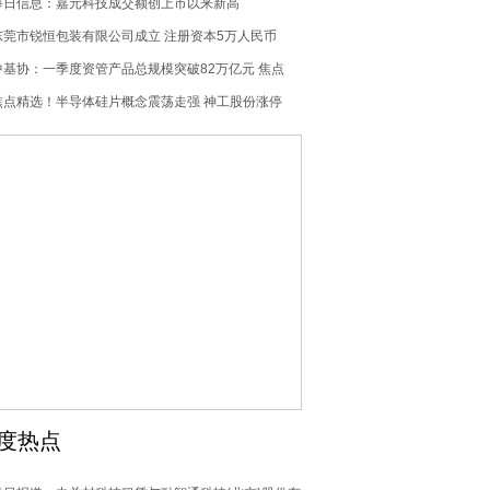
生物(09995)涨6.53% 焦点消息
每日信息：嘉元科技成交额创上市以来新高
东莞市锐恒包装有限公司成立 注册资本5万人民币
中基协：一季度资管产品总规模突破82万亿元 焦点
焦点精选！半导体硅片概念震荡走强 神工股份涨停
度热点