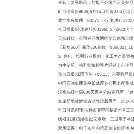
最新：复星医药：控股子公司芦沃美替尼
叮当健康(09886)6月15日斥资3.03万港
北控水务集团（00371.HK）拟发行12.
今日播报!玲珑轮胎(601966.SH)202
天奈科技：公司在开发两维复合体和三维
【新华500】新华500指数（989001）15
ST兴化：按照行业惯例，化工生产装置
力生制药：格列吡嗪控释片通过上市许可
焦点日报:孤雨下午（06.15）主要商品
中国石油集团董事长戴厚良会见土库曼斯
汉密尔顿时隔686天再夺分站赛冠军！“
文旅新地标解锁古老敦煌新风尚
2026-0
每日时讯!呼和浩特市赛罕区拾遗本草工
06-15 05:52
快报:拉普拉斯推22亿定增，三成用于
14 18:38
天风证券：电子布年内第五轮涨价落地 A