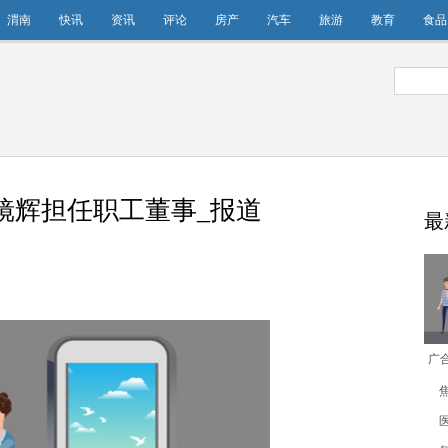
渭南
快讯
资讯
评论
房产
汽车
旅游
教育
食品
举彭镜辉担任职工董事_报道
最
广合
镜