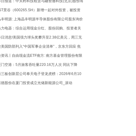
每日报道：中关村科技租赁与融智通科技(北京)股份有
限公司订立融资租赁协议
*ST景谷（600265.SH）新增一起对外投资，被投资
公司为大福朗曜（北京）科技发展有限公司
晶丰明源: 上海晶丰明源半导体股份有限公司股东询价
转让计划书|今亮点
格力电器：综合运用现金分红、股份回购、投资者关
系管理等方式促进股价反映公司投资价值 短讯
每日消息!美国强力球头奖攀升至2.38亿美元，周三无
人中得头奖
被美国防部列入“中国军事企业清单”，京东方回应 焦
点资讯
快资讯丨自由现金流ETF南方: 南方基金管理股份有限
公司关于旗下基金投资关联方承销可转换公司债券的
厦门空港：5月旅客吞吐量220.16万人次 同比下降
关联交易公告
1.06% 今日精选
新三板创新层公司奉天电子登龙虎榜：2026年6月10
日至2026年6月11日涨跌幅累计达到-67.87%-今日聚
诺德股份在厦门投资成立光储新能源公司_滚动
焦