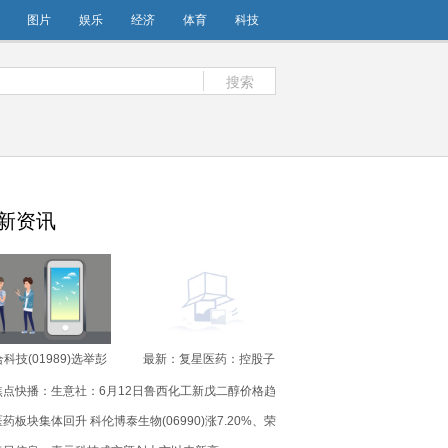
图片
娱乐
经济
体育
科技
搜索
新资讯
科技(01989)选举彭
最新：复星医药：控股子
辉担任职工董事_报道
公司芦沃美替尼片新增适
焦点快播：生意社：6月12日鲁西化工新戊二醇价格趋
应症获注册批准
稳
医药板块集体回升 科伦博泰生物(06990)涨7.20%、荣