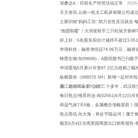
深桑达A：目前生产经营活动正常
2026
天天资讯:云南一机太工机床有限公司成立
土家织锦“妈妈工坊” 助力女性灵活就业 
“抱团取暖”！大润发联手三只松鼠开新鲜零
好上好：6名股东拟合计减持不超过3.05
华强科技：融资净偿还74.06万元，融资余额
映恩生物-B(09606)：A股招股书已刊
华润置地5月累计斥资87.2亿元收购三幅
纵横股份（688070.SH）新增一起对
讯
浙江老伯耳朵里“心跳”二十多年，武汉医
2026-06-13 05:52
每日焦点!维昇药业-B(02561)6月12日斥
和远气体7天5板，金属概念涨幅居前丨强
焦点简讯:向大海：奔赴平陆运河丨属于鱼
截至6月4日当周美国周度出口销售报告-