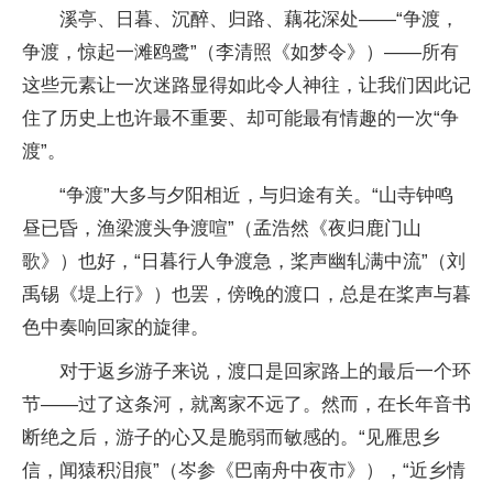
溪亭、日暮、沉醉、归路、藕花深处——“争渡，
争渡，惊起一滩鸥鹭”（李清照《如梦令》）——所有
这些元素让一次迷路显得如此令人神往，让我们因此记
住了历史上也许最不重要、却可能最有情趣的一次“争
渡”。
“争渡”大多与夕阳相近，与归途有关。“山寺钟鸣
昼已昏，渔梁渡头争渡喧”（孟浩然《夜归鹿门山
歌》）也好，“日暮行人争渡急，桨声幽轧满中流”（刘
禹锡《堤上行》）也罢，傍晚的渡口，总是在桨声与暮
色中奏响回家的旋律。
对于返乡游子来说，渡口是回家路上的最后一个环
节——过了这条河，就离家不远了。然而，在长年音书
断绝之后，游子的心又是脆弱而敏感的。“见雁思乡
信，闻猿积泪痕”（岑参《巴南舟中夜市》），“近乡情