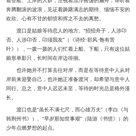
着登船、上岸的人群，注视着漂浮摇荡的扁舟，谛听着
奔腾翻滚的波浪，见证着踌躇满志的期待、惴惴不安的
欢欣、心有不甘的郁愤和挥之不去的离愁。
渡口是姑娘等待恋人的地方。“招招舟子，人涉卬
否。人涉卬否，卬须我友”（《诗经·邶风·匏有苦
叶》），一拨一拨的人们忙着上船、下船，只有这位姑
娘形单影只，长时间在岸边徘徊。
也许她并不打算去往对岸，而是在等待意中人从对
岸前来迎娶自己；也许她正准备渡河，却希望与意中人
同行。总之，意中人迟迟未至，等待的时光总是格外漫
长。
渡口也是“虽长不满七尺，而心雄万夫”（李白《与
韩荆州书》）、“早岁那知世事艰”（陆游《书愤》）的
少年点燃梦想的起点。