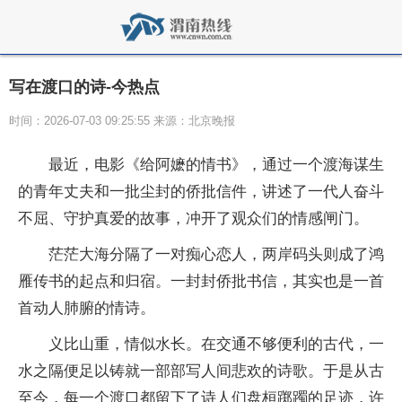
写在渡口的诗-今热点
时间：2026-07-03 09:25:55 来源：北京晚报
最近，电影《给阿嬷的情书》，通过一个渡海谋生
的青年丈夫和一批尘封的侨批信件，讲述了一代人奋斗
不屈、守护真爱的故事，冲开了观众们的情感闸门。
茫茫大海分隔了一对痴心恋人，两岸码头则成了鸿
雁传书的起点和归宿。一封封侨批书信，其实也是一首
首动人肺腑的情诗。
义比山重，情似水长。在交通不够便利的古代，一
水之隔便足以铸就一部部写人间悲欢的诗歌。于是从古
至今，每一个渡口都留下了诗人们盘桓踯躅的足迹，许