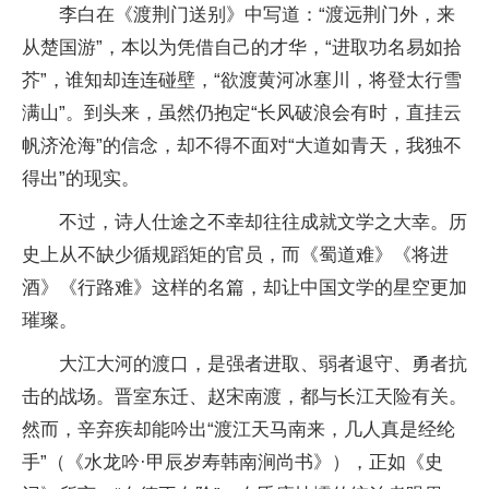
李白在《渡荆门送别》中写道：“渡远荆门外，来
从楚国游”，本以为凭借自己的才华，“进取功名易如拾
芥”，谁知却连连碰壁，“欲渡黄河冰塞川，将登太行雪
满山”。到头来，虽然仍抱定“长风破浪会有时，直挂云
帆济沧海”的信念，却不得不面对“大道如青天，我独不
得出”的现实。
不过，诗人仕途之不幸却往往成就文学之大幸。历
史上从不缺少循规蹈矩的官员，而《蜀道难》《将进
酒》《行路难》这样的名篇，却让中国文学的星空更加
璀璨。
大江大河的渡口，是强者进取、弱者退守、勇者抗
击的战场。晋室东迁、赵宋南渡，都与长江天险有关。
然而，辛弃疾却能吟出“渡江天马南来，几人真是经纶
手”（《水龙吟·甲辰岁寿韩南涧尚书》），正如《史