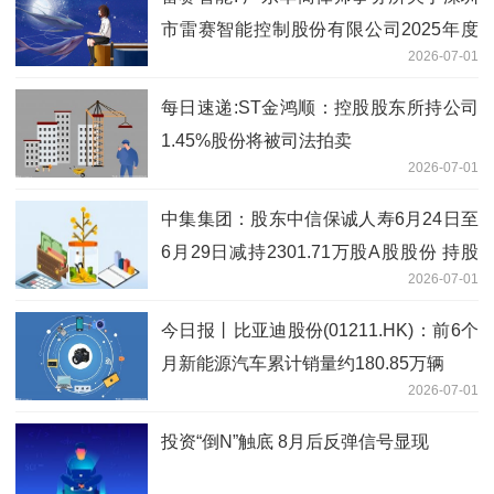
市雷赛智能控制股份有限公司2025年度
2026-07-01
向特定对象发行A股股票的补充法律意见
书（一） 即时
每日速递:ST金鸿顺：控股股东所持公司
1.45%股份将被司法拍卖
2026-07-01
中集集团：股东中信保诚人寿6月24日至
6月29日减持2301.71万股A股股份 持股
2026-07-01
比例降至5%以下 今日聚焦
今日报丨比亚迪股份(01211.HK)：前6个
月新能源汽车累计销量约180.85万辆
2026-07-01
投资“倒N”触底 8月后反弹信号显现