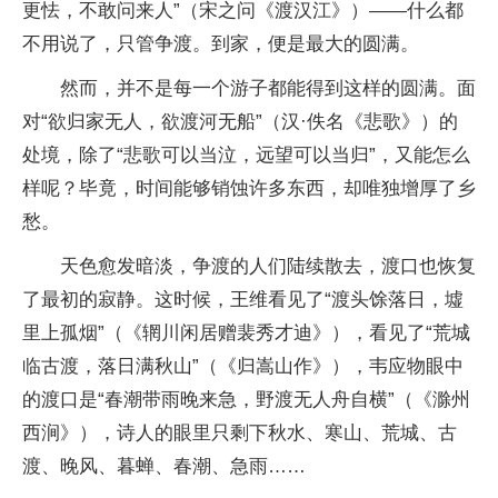
更怯，不敢问来人”（宋之问《渡汉江》）——什么都
不用说了，只管争渡。到家，便是最大的圆满。
然而，并不是每一个游子都能得到这样的圆满。面
对“欲归家无人，欲渡河无船”（汉·佚名《悲歌》）的
处境，除了“悲歌可以当泣，远望可以当归”，又能怎么
样呢？毕竟，时间能够销蚀许多东西，却唯独增厚了乡
愁。
天色愈发暗淡，争渡的人们陆续散去，渡口也恢复
了最初的寂静。这时候，王维看见了“渡头馀落日，墟
里上孤烟”（《辋川闲居赠裴秀才迪》），看见了“荒城
临古渡，落日满秋山”（《归嵩山作》），韦应物眼中
的渡口是“春潮带雨晚来急，野渡无人舟自横”（《滁州
西涧》），诗人的眼里只剩下秋水、寒山、荒城、古
渡、晚风、暮蝉、春潮、急雨……