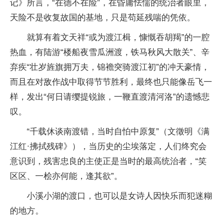
记》所言，“在德不在险”，在昏庸怯懦的统治者眼里，
天险不是收复故国的基地，只是苟延残喘的凭依。
就算有着文天祥“或为渡江楫，慷慨吞胡羯”的一腔
热血，有陆游“楼船夜雪瓜洲渡，铁马秋风大散关”、辛
弃疾“壮岁旌旗拥万夫，锦襜突骑渡江初”的冲天豪情，
而且在对敌作战中取得节节胜利，最终也只能像岳飞一
样，发出“何日请缨提锐旅，一鞭直渡清河洛”的遗憾悲
叹。
“千载休谈南渡错，当时自怕中原复”（文徵明《满
江红·拂拭残碑》），当历史的尘埃落定，人们终究会
意识到，残害忠良的主使正是当时的最高统治者，“笑
区区、一桧亦何能，逢其欲”。
小溪小湖的渡口，也可以是女诗人因快乐而犯迷糊
的地方。