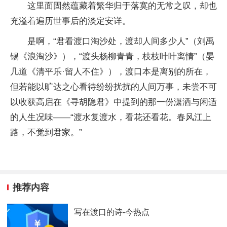
这里面固然蕴藏着繁华归于落寞的无常之叹，却也
充溢着遍历世事后的淡定安详。
是啊，“君看渡口淘沙处，渡却人间多少人”（刘禹
锡《浪淘沙》），“渡头杨柳青青，枝枝叶叶离情”（晏
几道《清平乐·留人不住》），渡口本是离别的所在，
但若能以旷达之心看待纷纷扰扰的人间万事，未尝不可
以收获高启在《寻胡隐君》中提到的那一份潇洒与闲适
的人生况味——“渡水复渡水，看花还看花。春风江上
路，不觉到君家。”
推荐内容
写在渡口的诗-今热点