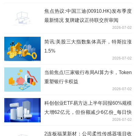
焦点热议:中国三迪(00910.HK)发布季度
最新情况 复牌建议正待联交所审阅
2026-07-02
简讯:美股三大指数集体高开，特斯拉涨
1.5%
2026-07-02
当前焦点!三家银行布局AI算力卡，Token
重塑银行卡权益
2026-07-02
科创创业ETF易方达上半年回报60%规模
大增62亿元，但份额减少6亿份_每日快
2026-07-02
报
2连板福莱新材：公司柔性传感器项目收