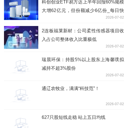
科创创业ETF易方达上半年回报60%规模
大增62亿元，但份额减少6亿份_每日快
2026-07-02
报
2连板福莱新材：公司柔性传感器项目收
入占公司整体收入比重极低
2026-07-02
瑞晨环保：持股5%以上股东上海馨璞拟
减持不超3%股份
2026-07-02
通辽农牧业，满满“科技范”！
2026-07-02
627只股短线走稳 站上五日均线