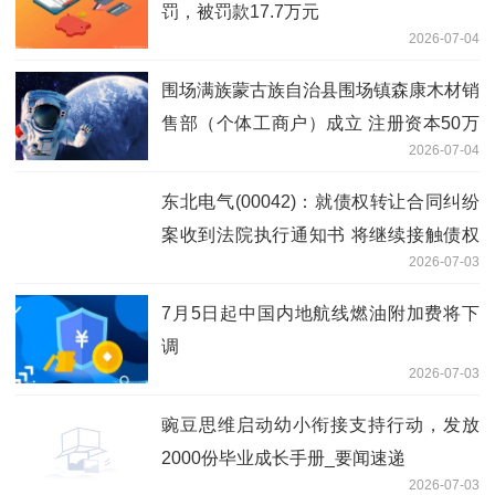
罚，被罚款17.7万元
2026-07-04
围场满族蒙古族自治县围场镇森康木材销
售部（个体工商户）成立 注册资本50万
2026-07-04
人民币-今日看点
东北电气(00042)：就债权转让合同纠纷
案收到法院执行通知书 将继续接触债权
2026-07-03
方争取和解_焦点资讯
7月5日起中国内地航线燃油附加费将下
调
2026-07-03
豌豆思维启动幼小衔接支持行动，发放
2000份毕业成长手册_要闻速递
2026-07-03