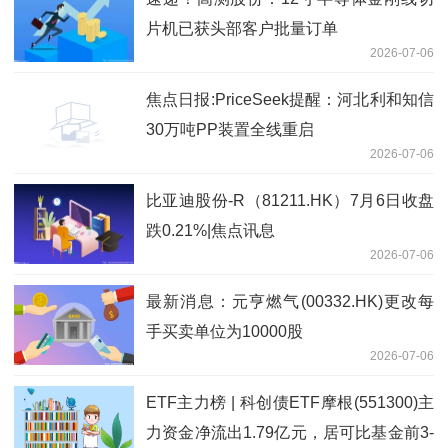
片机已获头部客户批量订单
2026-07-06
焦点日报:PriceSeek提醒：河北利和知信
30万吨PP装置全线重启
2026-07-06
比亚迪股份-R（81211.HK）7月6日收盘
跌0.21%|焦点讯息
2026-07-06
最新消息：元亨燃气(00332.HK)更改每
手买卖单位为10000股
2026-07-06
ETF主力榜 | 科创债ETF摩根(551300)主
力资金净流出1.79亿元，居可比基金前3-