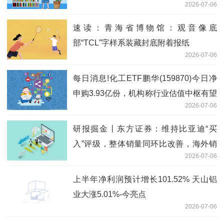
2026-07-06
20260706 速看料
速读：青海省博物馆：观音像底
部“TCL”字样系装藏封底附着报纸
2026-07-06
每日消息!化工ETF鹏华(159870)今日净
申购3.93亿份，机构称行业估值中枢有望
2026-07-06
持续上移
研报掘金丨东方证券：维持比亚迪“买
入”评级，整体销量同环比改善，海外销
2026-07-06
量创新高|每日速递
上半年净利润预计增长101.52% 天山铝
业大涨5.01%-今亮点
2026-07-06