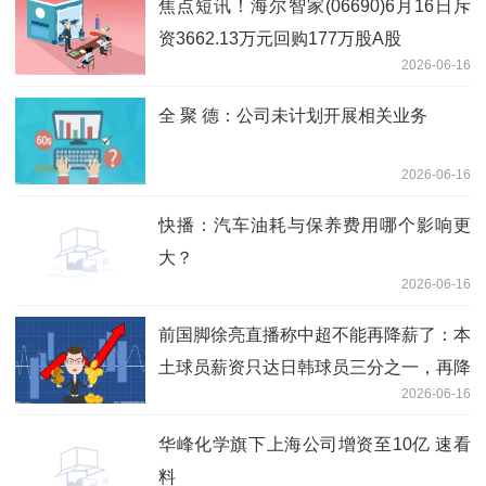
焦点短讯！海尔智家(06690)6月16日斥
资3662.13万元回购177万股A股
2026-06-16
全 聚 德：公司未计划开展相关业务
2026-06-16
快播：汽车油耗与保养费用哪个影响更
大？
2026-06-16
前国脚徐亮直播称中超不能再降薪了：本
土球员薪资只达日韩球员三分之一，再降
2026-06-16
没人踢了|重点聚焦
华峰化学旗下上海公司增资至10亿 速看
料