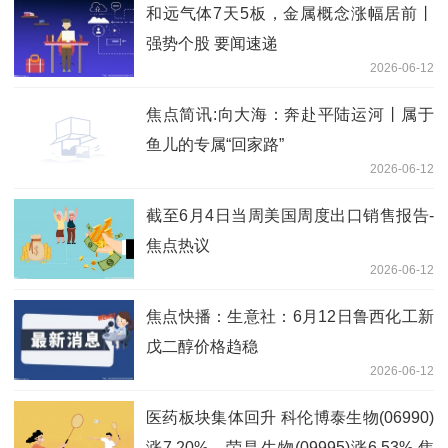
和远气体7天5板，金属概念涨幅居前丨
强势个股 要闻速递
2026-06-12
焦点简讯:向大海：奔赴平陆运河丨属于
鱼儿的专属“回家路”
2026-06-12
截至6月4日当周美国周度出口销售报告-
焦点热议
2026-06-12
焦点快播：生意社：6月12日鲁西化工新
戊二醇价格趋稳
2026-06-12
医药板块集体回升 科伦博泰生物(06990)
涨7.20%、荣昌生物(09995)涨6.53% 焦