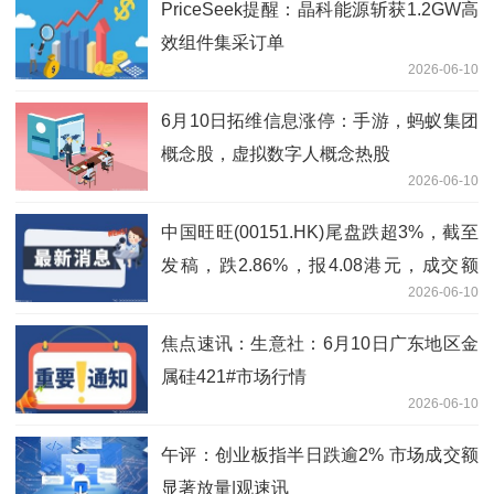
PriceSeek提醒：晶科能源斩获1.2GW高
效组件集采订单
2026-06-10
6月10日拓维信息涨停：手游，蚂蚁集团
概念股，虚拟数字人概念热股
2026-06-10
中国旺旺(00151.HK)尾盘跌超3%，截至
发稿，跌2.86%，报4.08港元，成交额
2026-06-10
1778.92万港元-即时
焦点速讯：生意社：6月10日广东地区金
属硅421#市场行情
2026-06-10
午评：创业板指半日跌逾2% 市场成交额
显著放量|观速讯