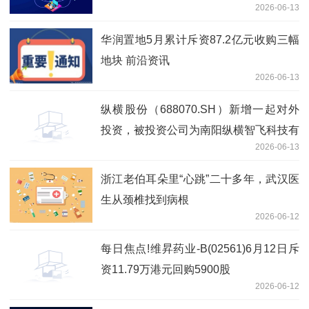
2026-06-13
华润置地5月累计斥资87.2亿元收购三幅
地块 前沿资讯
2026-06-13
纵横股份（688070.SH）新增一起对外
投资，被投资公司为南阳纵横智飞科技有
2026-06-13
限公司|每日视讯
浙江老伯耳朵里“心跳”二十多年，武汉医
生从颈椎找到病根
2026-06-12
每日焦点!维昇药业-B(02561)6月12日斥
资11.79万港元回购5900股
2026-06-12