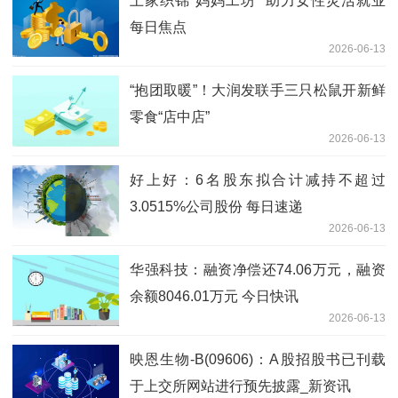
土家织锦“妈妈工坊” 助力女性灵活就业
每日焦点
2026-06-13
“抱团取暖”！大润发联手三只松鼠开新鲜
零食“店中店”
2026-06-13
好上好：6名股东拟合计减持不超过
3.0515%公司股份 每日速递
2026-06-13
华强科技：融资净偿还74.06万元，融资
余额8046.01万元 今日快讯
2026-06-13
映恩生物-B(09606)：A股招股书已刊载
于上交所网站进行预先披露_新资讯