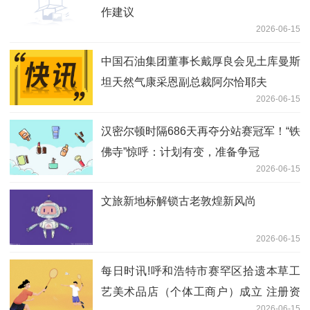
作建议
2026-06-15
中国石油集团董事长戴厚良会见土库曼斯
坦天然气康采恩副总裁阿尔恰耶夫
2026-06-15
汉密尔顿时隔686天再夺分站赛冠军！“铁
佛寺”惊呼：计划有变，准备争冠
2026-06-15
文旅新地标解锁古老敦煌新风尚
2026-06-15
每日时讯!呼和浩特市赛罕区拾遗本草工
艺美术品店（个体工商户）成立 注册资
2026-06-15