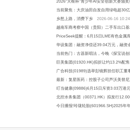
2026“天枢杯”青少年AI安全创新大赛颁
当前聚焦：大庆油田自发自用绿电超30
乡愁上路，消费下乡
2026-06-16 10:24
越南车商考察中国（贵阳）二手车出口基
PriceSeek提醒：6月15日LME有色
华设集团：融资净偿还39.04万元，融资余
当前热门：古器新唱法，今晚《探宝说创
巨美集团(01920.HK)拟折让约13.2%配
广合科技(01989)选举彭镜辉担任职工董
最新：复星医药：控股子公司芦沃美替尼
叮当健康(09886)6月15日斥资3.03万港
北控水务集团（00371.HK）拟发行12.
今日播报!玲珑轮胎(601966.SH)202