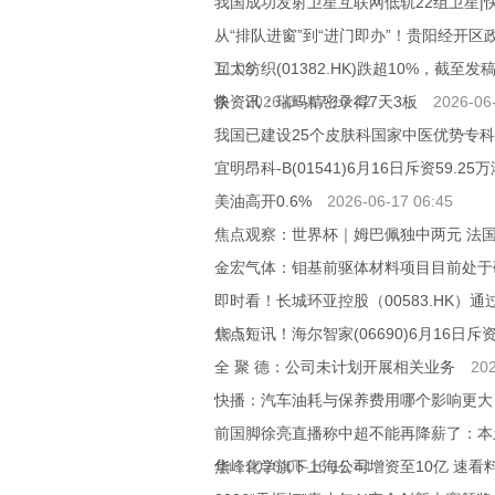
我国成功发射卫星互联网低轨22组卫星|
从“排队进窗”到“进门即办”！贵阳经开区
11:03
互太纺织(01382.HK)跌超10%，截至发稿
条
快资讯：瑞玛精密录得7天3板
2026-06-17 10:42
2026-06
我国已建设25个皮肤科国家中医优势专科
宜明昂科-B(01541)6月16日斥资59.25
美油高开0.6%
2026-06-17 06:45
焦点观察：世界杯｜姆巴佩独中两元 法国
金宏气体：钼基前驱体材料项目目前处于
即时看！长城环亚控股（00583.HK）
18:57
焦点短讯！海尔智家(06690)6月16日斥资
全 聚 德：公司未计划开展相关业务
202
快播：汽车油耗与保养费用哪个影响更大
前国脚徐亮直播称中超不能再降薪了：本
焦
华峰化学旗下上海公司增资至10亿 速看
2026-06-16 15:44