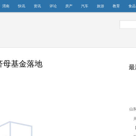
渭南
快讯
资讯
评论
房产
汽车
旅游
教育
食品
济母基金落地
最
山
【