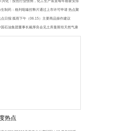
ST兴化：按照行业惯例，化工生产装置每年都要安排
计划检修 微头条
力生制药：格列吡嗪控释片通过上市许可申请 热点聚
焦
焦点日报:孤雨下午（06.15）主要商品操作建议
中国石油集团董事长戴厚良会见土库曼斯坦天然气康
采恩副总裁阿尔恰耶夫
度热点