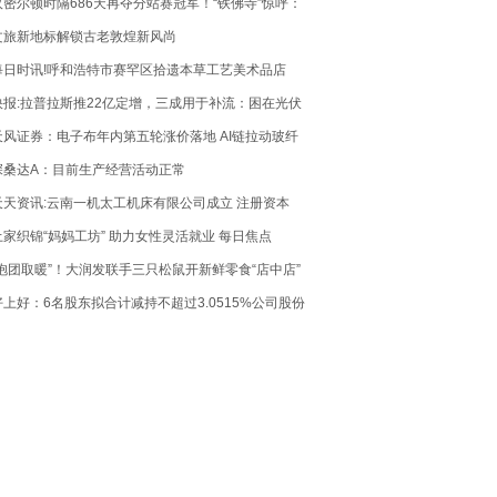
汉密尔顿时隔686天再夺分站赛冠军！“铁佛寺”惊呼：
计划有变，准备争冠
文旅新地标解锁古老敦煌新风尚
每日时讯!呼和浩特市赛罕区拾遗本草工艺美术品店
（个体工商户）成立 注册资本1万人民币
快报:拉普拉斯推22亿定增，三成用于补流：困在光伏
周期里，半导体能否成第二曲线？
天风证券：电子布年内第五轮涨价落地 AI链拉动玻纤
景气延续
深桑达A：目前生产经营活动正常
天天资讯:云南一机太工机床有限公司成立 注册资本
100万人民币
土家织锦“妈妈工坊” 助力女性灵活就业 每日焦点
“抱团取暖”！大润发联手三只松鼠开新鲜零食“店中店”
好上好：6名股东拟合计减持不超过3.0515%公司股份
每日速递