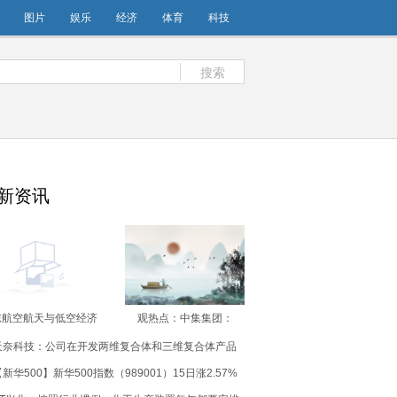
图片
娱乐
经济
体育
科技
搜索
新资讯
东航空航天与低空经济
观热点：中集集团：
母基金落地
2026年8月10日将派发股
天奈科技：公司在开发两维复合体和三维复合体产品
息0.206港元/股
新华500】新华500指数（989001）15日涨2.57%