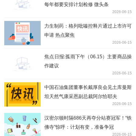
每年都要安排计划检修 微头条
2026-06-15
力生制药：格列吡嗪控释片通过上市许可
申请 热点聚焦
2026-06-15
焦点日报:孤雨下午（06.15）主要商品操
作建议
2026-06-15
中国石油集团董事长戴厚良会见土库曼斯
坦天然气康采恩副总裁阿尔恰耶夫
2026-06-15
汉密尔顿时隔686天再夺分站赛冠军！“铁
佛寺”惊呼：计划有变，准备争冠
2026-06-15