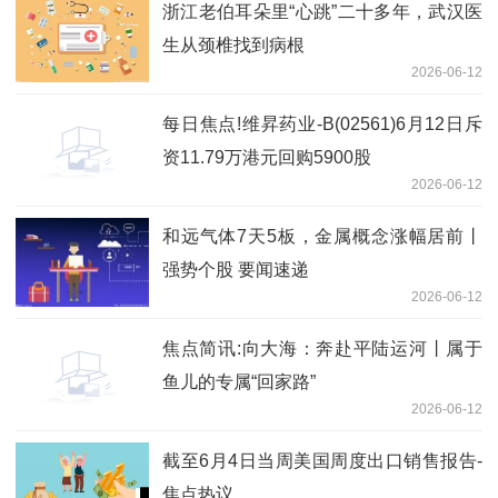
浙江老伯耳朵里“心跳”二十多年，武汉医
生从颈椎找到病根
2026-06-12
每日焦点!维昇药业-B(02561)6月12日斥
资11.79万港元回购5900股
2026-06-12
和远气体7天5板，金属概念涨幅居前丨
强势个股 要闻速递
2026-06-12
焦点简讯:向大海：奔赴平陆运河丨属于
鱼儿的专属“回家路”
2026-06-12
截至6月4日当周美国周度出口销售报告-
焦点热议