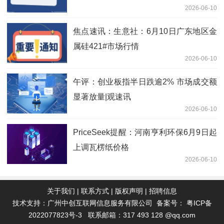
2026-06-10
1778.92万港元-即时
焦点速讯：生意社：6月10日广东地区金
属硅421#市场行情
2026-06-10
午评：创业板指半日跌逾2% 市场成交额
显著放量|观速讯
2026-06-10
PriceSeek提醒：河南亨利环保6月9日起
上调瓦楞纸价格
2026-06-10
关于我们
|
联系方式
|
版权声明
|
招聘信息
技术支持：广州中创互联网信息服务有限公司 备案号：
粤ICP备
2022077823号-3
联系邮箱：317 493 128 @qq.com